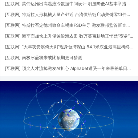
[
互联网
]
英伟达推出高温液冷数据中间设计 明显降低AI基本举措措施用水需求
[
互联网
]
特斯拉人形机械人量产邻近 台湾供给链启动关键零组件供货
[
互联网
]
特斯拉否定德州致命车祸由FSD主导 激发联邦监管新查询拜访
[
互联网
]
海平面加快上升侵蚀沿海农田 数万英亩耕地正悄然“变身”湿地
[
互联网
]
“大年夜安溪倚天剑”现身台湾深山 84.1米东亚最高巨树终被发明
[
互联网
]
南极冰盖将来或比预期更可猜测
[
互联网
]
顶尖人才流掉激发AI担心 Alphabet遭受一年来最差单日表示