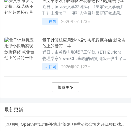
天文学家发明两颗比棉花糖还轻的超蓬松行星
超乎想象的强大计算能力。
近日，国际天文学家团队在《皇家天文学会月
刊》上发表了一项引人注目的最新研究成果，
宣布在距离地球约1110光年外的南天星座“飞鱼
互联网
2026年07月23日
座”中，发现了两颗密度极低的“超级蓬松”巨行
星。这两颗行星的密度甚至比棉花糖还要轻，
为科学家研究奇异行星的起源与演化提供了罕
量子计算机应用渺小振动实现数据存储 就像吉
见的全新窗口。
他上的音符一样
近日，由苏黎世联邦理工学院（ETHZurich）
物理学家YiwenChu率领的研究团队开发出了
一种全新的量子芯片，成功将信息以微小振动
互联网
2026年07月23日
（即声子携带的振动能量包）的形式存储在芯
片内部，其运作原理在某种程度上类似于吉他
上共鸣的音符。这项突破性成果有望彻底改变
加载更多
未来量子计算机的构建方式。
最新更新
[
互联网
]
OpenAI推出“修补地球”筹划 联手安然公司为开源项目找马脚打补丁