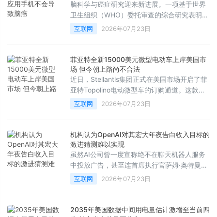
脑科学与癌症研究迎来新进展。一项基于世界
卫生组织（WHO）委托审查的综合研究表明，
电磁波不会引发大脑、头部或颈部的癌症，这
互联网
2026年07月23日
彻底打破了长期以来公众对手机辐射致癌的担
忧。
菲亚特全新15000美元微型电动车上岸美国市
场 但今朝上路尚不合法
近日，Stellantis集团正式在美国市场开启了菲
亚特Topolino电动微型车的订购通道。这款车
型的起售价为13995美元，加上990美元的强
互联网
2026年07月23日
制性目的地费用后，税前总价为14985美元。
这一价格使其成为了目前美国市场上售价最低
的新车，甚至比基础款日产Versa还要便宜
机构认为OpenAI对其宏大年夜告白收入目标的
2000多美元。
激进猜测难以实现
虽然AI公司曾一度宣称绝不在聊天机器人服务
中投放广告，甚至连首席执行官萨姆·奥特曼也
曾将广告形容为“最后手段”的商业模式，并认
互联网
2026年07月23日
为将其与AI结合会带来独特的不安感，但如今
行业风向已彻底逆转。然而，根据市场研究机
构的最新分析，各大科技公司很难从聊天机器
2035年美国数据中间用电量估计激增至当前四