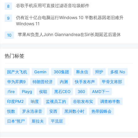
谷歌手机应用可直接过滤语音垃圾邮件
8
仍有近十亿台电脑运行Windows 10 半数机器因老旧难升
9
Windows 11
苹果AI负责人John Giannandrea在Siri长期延迟后退休
10
热门标签
国产大飞机
Gemin
360集团
释永信
辩护
多模 No
华为昇腾9
特朗普经济
内测
快手发布声
甲骨文将部
:fire
Playg
侯聪
黑石CEO
360
AMD下一
印度PM2
响度
监视员工的
谷歌发布实
调查称半数
悦数
罗永浩录音
安西
黑洞数小时
热带园蛛会
日本“熊尸
斯拉夫
平流层