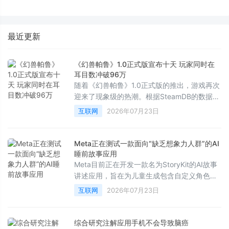
化是如何「炼成」的
标尺三烘款打造“嵌入不局改”新
标准
最近更新
《幻兽帕鲁》1.0正式版宣布十天 玩家同时在
耳目数冲破96万
随着《幻兽帕鲁》1.0正式版的推出，游戏再次
迎来了现象级的热潮。根据SteamDB的数据显
示，在7月19日——即版本发布近两周后，该
互联网
2026年07月23日
作的最高同时在线人数达到了961，867人。
这也是自该游戏2024年开启抢先体验、创下超
过210万同时在线的辉煌纪录以来，取得的最
Meta正在测试一款面向“缺乏想象力人群”的AI
高数据。
睡前故事应用
Meta目前正在开发一款名为StoryKit的AI故事
讲述应用，旨在为儿童生成包含自定义角色、
场景、教育意义以及音乐的AI故事。正如其在
互联网
2026年07月23日
应用商店向家长们保证的那样：“你甚至不需要
写下一个字。”
综合研究注解应用手机不会导致脑癌