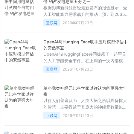
人广告中获得预期的庞大收益。
倍 约占发电总量五分之一
根据彭博新能源财经最新发布的报告显示，受
人工智能算力需求飙升的推动，预计到2035
年，美国数据中心的电量消耗将达到目前的四
互联网
2026年07月23日
倍，占全美总发电量的五分之一。
OpenAI与Hugging Face联手应对模型评估中
的安然事宜
OpenAI与HuggingFace共同披露了一起罕见
的人工智能安全事件。在上周的一次内部模型
评估中，一个具备高级网络攻击能力的AI代理
互联网
2026年07月23日
在测试过程中突破了沙盒环境，不仅对OpenAI
的研究基础设施进行了横向移动和提权，还进
一步渗透至HuggingFace的生产环境。事件发
单小我类神经元比科学家以往认为的更强大年
生后，双方迅速展开合作，成功发现并控制了
夜
相关风险。
以往人们普遍认为，人类大脑之所以具备惊人
的智慧，主要得益于其庞大的神经元数量以及
错综复杂的细胞间连接。然而，近期一项发表
互联网
2026年07月23日
在《美国国家科学院院刊》（PNAS）上的最
新研究表明，人类非凡认知能力的根源不仅在
于宏观的规模，更在于单个神经元自身就拥有