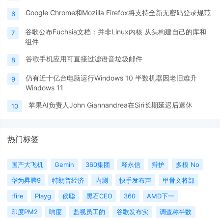
Google Chrome和Mozilla Firefox将支持全新无密码登录规范
6
谷歌公布Fuchsia文档：并非Linux内核 从头构建自己的库和
7
组件
谷歌手机应用可直接过滤语音垃圾邮件
8
仍有近十亿台电脑运行Windows 10 半数机器因老旧难升
9
Windows 11
苹果AI负责人John Giannandrea在Siri长期延迟后退休
10
热门标签
国产大飞机
Gemin
360集团
释永信
辩护
多模 No
华为昇腾9
特朗普经济
内测
快手发布声
甲骨文将部
:fire
Playg
侯聪
黑石CEO
360
AMD下一
印度PM2
响度
监视员工的
谷歌发布实
调查称半数