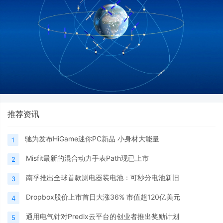
推荐资讯
驰为发布HiGame迷你PC新品 小身材大能量
1
Misfit最新的混合动力手表Path现已上市
2
南孚推出全球首款测电器装电池：可秒分电池新旧
3
Dropbox股价上市首日大涨36% 市值超120亿美元
4
通用电气针对Predix云平台的创业者推出奖励计划
5