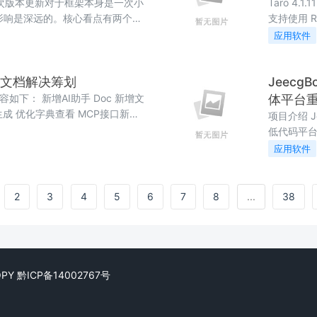
式发布，本次版本更新对于框架本身是一次小
Taro 4
影响是深远的。核心看点有两个：1
支持使用 Re
se/when/else 规则。这意味
付宝 / 字节
应用软件
fix(ascf): 
，接口文档解决筹划
Jeecg
新内容如下： 新增AI助手 Doc 新增文
体平台
成 优化字典查看 MCP接口新
项目介绍 J
项目也能生成格式化文档 Doc 搜索
低代码平
案...
个性化的 AI
应用软件
SpringBoo
2
3
4
5
6
7
8
...
38
FQPY
黔ICP备14002767号