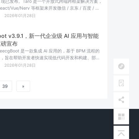
.1.11 现已发布。Taro 是一个开放式跨端跨框架解决方案，
act/Vue/Nerv 等框架来开发微信 / 京东 / 百度 / 支
跳动 / QQ 小程序 / H5 等应用。 修复（fix）
2026年01月28日
适配ascf fix(...
Boot v3.9.1，新一代企业级 AI 应用与智能
重磅宣布
eecgBoot 是一款集成 AI 应用的，基于 BPM 流程的
台，旨在帮助开发者快速实现低代码开发和构建、部署
 应用。 前后端分离架构 Ant Design&Vue3，
2026年01月28日
t，SpringCloud，Mybatis，...
39
»