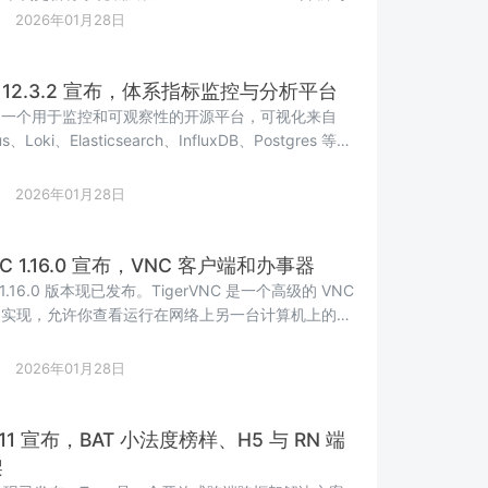
在提升稳定性的同时，也加入了一些新功能，希望能让你
2026年01月28日
OS 使用体验更加顺心。 ...
na 12.3.2 宣布，体系指标监控与分析平台
na 是一个用于监控和可观察性的开源平台，可视化来自
us、Loki、Elasticsearch、InfluxDB、Postgres 等多
、日志等。 Grafana 12.3.2 正式发布，主要更新内
能和改进 API：在仪...
2026年01月28日
VNC 1.16.0 宣布，VNC 客户端和办事器
C 1.16.0 版本现已发布。TigerVNC 是一个高级的 VNC
的实现，允许你查看运行在网络上另一台计算机上的虚
与之交互；它是基于 RealVNC 4 和 X.org 代码库
C 版本。 重点更新内容...
2026年01月28日
.1.11 宣布，BAT 小法度榜样、H5 与 RN 端
架