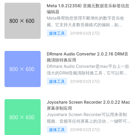
声读物的DRM去掉，转换为自由播放的MP3,
Meta 1.9.2(2358) 音频元数据音乐标签信息
M4A和M4B。
编辑器
Meta将帮助您管理不断增长的数字音乐收
藏。它支持大多数音频格式的编辑，如
MP3，MP4，M4A，FLAC，OGG，OGA，
媒体工具
2019年03月27日
SPX，WAV等等。 AIFF和各种元数据格式，
包括ID3v1，ID3v2.3，ID3v2.4，ITunes
MP4，Vorbis注释和APE标签。
DRmare Audio Converter 2.0.2.16 DRM音
频清除转换应用
DRmare Audio Converter是mac平台上一款
强大的DRM音频清除转换工具，它可以帮助
您从受保护的Apple Music，iTunes歌曲和
媒体工具
2019年03月27日
Audible有声读物中删除DRM，自定义输出音
频格式和质量，整理专辑标签信息等。
Joyoshare Screen Recorder 2.0.0.22 Mac
屏幕录制应用
Joyoshare Screen Recorder可以用来录制
视频、音频等任何屏幕上的活动，一键即可
开始录制，非常便捷。
媒体工具
2019年03月27日