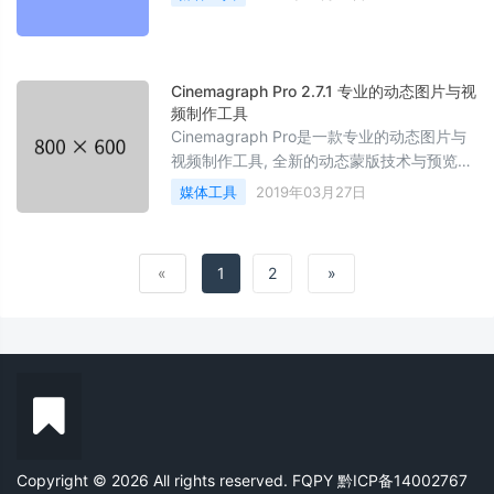
Bifrost , Bifrost Node Editor 材质编辑器, 渲
染窗口, 建模工具, 菜单显示优化, 插件管理器
优化, XGEN正是集成。
Cinemagraph Pro 2.7.1 专业的动态图片与视
频制作工具
Cinemagraph Pro是一款专业的动态图片与
视频制作工具, 全新的动态蒙版技术与预览技
术. 将可以实时输出 HP 与 4K 图片效果.
媒体工具
2019年03月27日
«
1
2
»
Copyright © 2026 All rights reserved. FQPY
黔ICP备14002767