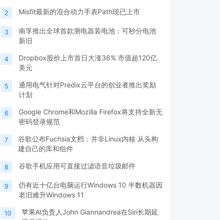
Misfit最新的混合动力手表Path现已上市
2
南孚推出全球首款测电器装电池：可秒分电池
3
新旧
Dropbox股价上市首日大涨36% 市值超120亿
4
美元
通用电气针对Predix云平台的创业者推出奖励
5
计划
Google Chrome和Mozilla Firefox将支持全新无
6
密码登录规范
谷歌公布Fuchsia文档：并非Linux内核 从头构
7
建自己的库和组件
谷歌手机应用可直接过滤语音垃圾邮件
8
仍有近十亿台电脑运行Windows 10 半数机器因
9
老旧难升Windows 11
苹果AI负责人John Giannandrea在Siri长期延
10