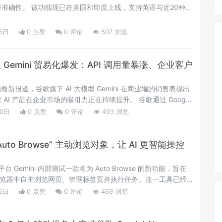
准确性。 该功能现已在美国和印度上线，支持英语与近20种语
、印地语、日语和德语）...
5日
0 点赞
0
评论
507 浏览
型 Gemini 贸易化爆发：API 调用量暴涨、企业客户
ion 的最新报道，谷歌旗下 AI 大模型 Gemini 在商业端的销售表现出
AI 产品在企业市场的吸引力正在持续提升。 谷歌通过 Google
mini 模型的访问权限...
20日
0 点赞
0
评论
493 浏览
“Auto Browse” 主动浏览对象，让 AI 更智能操控
台 Gemini 内部测试一款名为 Auto Browse 的新功能，旨在
ome 浏览器中自主浏览网页、管理标签页并执行任务。这一工具已经
栏中，图标为一个小光标，但...
5日
0 点赞
0
评论
469 浏览