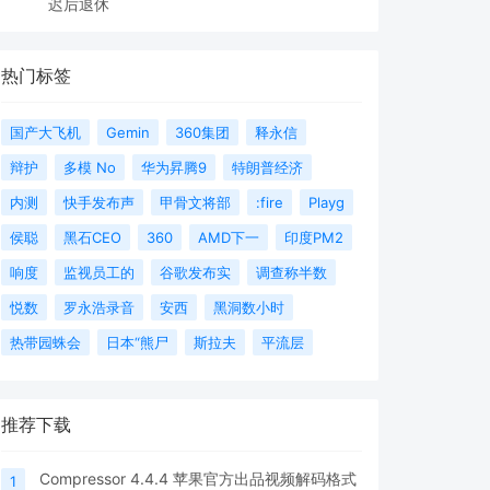
迟后退休
热门标签
国产大飞机
Gemin
360集团
释永信
辩护
多模 No
华为昇腾9
特朗普经济
内测
快手发布声
甲骨文将部
:fire
Playg
侯聪
黑石CEO
360
AMD下一
印度PM2
响度
监视员工的
谷歌发布实
调查称半数
悦数
罗永浩录音
安西
黑洞数小时
热带园蛛会
日本“熊尸
斯拉夫
平流层
推荐下载
Compressor 4.4.4 苹果官方出品视频解码格式
1