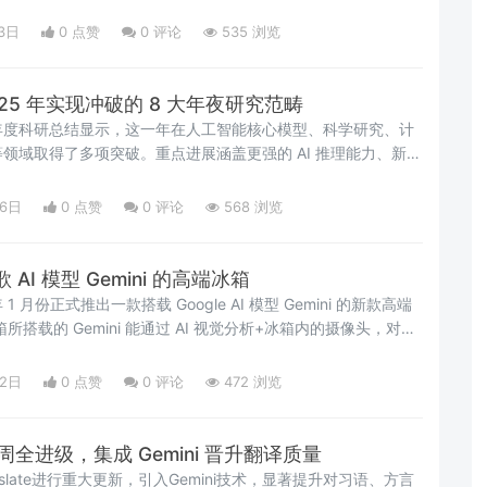
 Siri。 双方在联合...
3日
0 点赞
0
评论
535 浏览
25 年实现冲破的 8 大年夜研究范畴
布的年度科研总结显示，这一年在人工智能核心模型、科学研究、计
领域取得了多项突破。重点进展涵盖更强的 AI 推理能力、新工
& 学术伙伴的协作加深...
26日
0 点赞
0
评论
568 浏览
I 模型 Gemini 的高端冰箱
月份正式推出一款搭载 Google AI 模型 Gemini 的新款高端
搭载的 Gemini 能通过 AI 视觉分析+冰箱内的摄像头，对存
据介绍，此次升级扩展...
22日
0 点赞
0
评论
472 浏览
late 周全进级，集成 Gemini 晋升翻译质量
ranslate进行重大更新，引入Gemini技术，显著提升对习语、方言