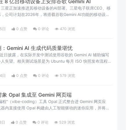
在 8 亿台移动设备上安排谷歌 Gemini AI
三星正加速推进其移动设备的AI部署。三星电子联席CEO、移
公司计划在2026年，将搭载谷歌Gemini AI功能的移动设备
亿台，以在全球AI竞争中占...
05日
0 点赞
0
评论
470 浏览
测：Gemini AI 生成代码质量堪忧
者近日披露，在实际开发中测试使用谷歌的 Gemini AI 辅助编写
失望。相关测试场景是为 Ubuntu 每月 ISO 快照发布流程编
本。 这名开发者表示，Gem...
24日
0 点赞
0
评论
579 浏览
 Opal 集成至 Gemini 网页端
（vibe-coding）工具 Opal 正式整合进 Gemini 网页应
器内直接使用 Opal 构建由人工智能驱动的迷你应用，并将其
助手“Gems”。 Gemi...
8日
0 点赞
0
评论
529 浏览