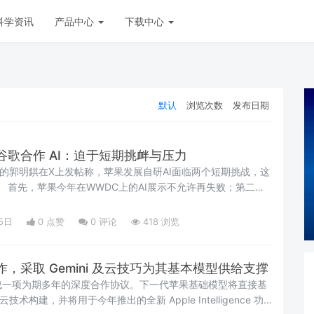
科学资讯
产品中心
下载中心
默认
浏览次数
发布日期
歌合作 AI：迫于短期挑衅与压力
”的郭明錤在X上发帖称，苹果发展自研AI面临两个短期挑战，这
作。 首先，苹果今年在WWDC上的AI展示不允许再失败；第二，
对AI服务的质量标准不断提...
5日
0 点赞
0
评论
418 浏览
，采取 Gemini 及云技巧为其基本模型供给支撑
成一项为期多年的深度合作协议。下一代苹果基础模型将直接基
云技术构建，并将用于今年推出的全新 Apple Intelligence 功