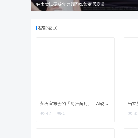
好太太以硬核实力领跑智能家居赛道
智能家居
萤石宣布会的「两张面孔」：AI硬件
当立
的「激进」与品牌叙事的「谨慎」
件专
421
0
3