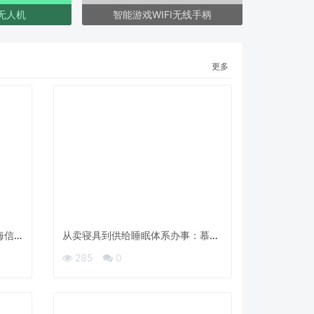
I无人机
智能游戏WIFI无线手柄
更多
海信
从卖寝具到供给睡眠体系办事：慕思
的“用户毕生价值”棋局
285
0