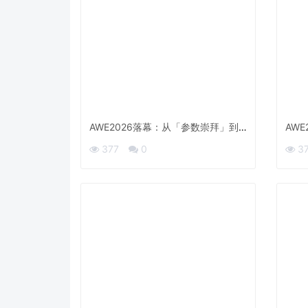
AWE2026落幕：从「参数崇拜」到
AWE
「感知觉悟」，家电行业正在换道出
电视
377
0
3
发
代」