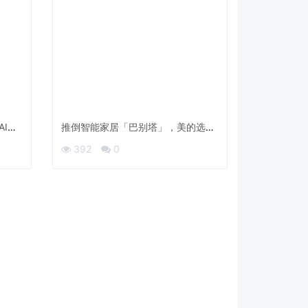
AI主
推倒智能家居「巴别塔」，美的选择
做那个「拆墙人」
392
0