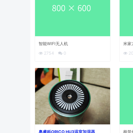
智能WIFI无人机
米家
2754
0
2
奥睿科ORICO HU3温室加湿器
极简