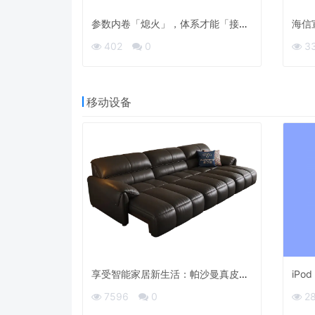
参数内卷「熄火」，体系才能「接
海信宣
棒」：石头科技若何拆解行业深水
402
0
3
区？
移动设备
享受智能家居新生活：帕沙曼真皮沙
iPod
发床7034ZP
7596
0
2