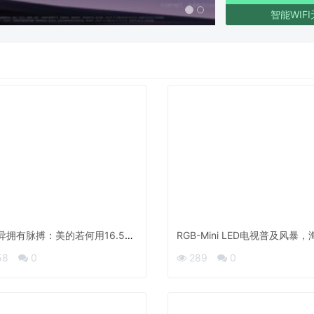
智能WIF
异拥有脉搏：美的若何用16.5万
RGB-Mini LED电视普及风暴，
利重写家居叙事
正式宣布小墨E5S Pro
58
0
289
0