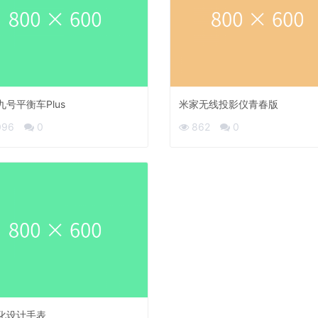
九号平衡车Plus
米家无线投影仪青春版
096
0
862
0
化设计手表