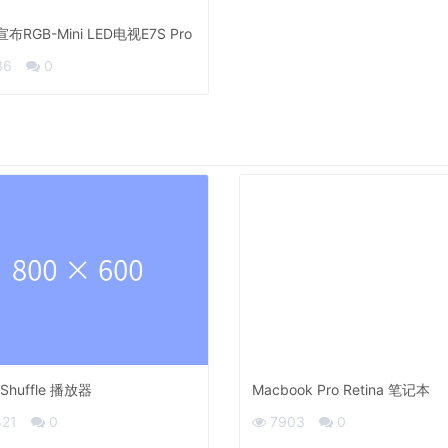
布RGB-Mini LED电视E7S Pro
36
0
 Shuffle 播放器
Macbook Pro Retina 笔记本
821
0
7903
0