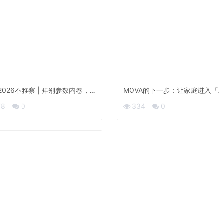
2026不雅察 | 拜别参数内卷，
MOVA的下一步：让家庭进入「
在AWE上迎来了本身的「觉悟年
动」时代
78
0
334
0