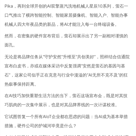
Pika，再到全球开创的AI双擎蒸汽洗地机械人星辰10系列，萤石一
口气推出了横跨智能控制、智能家居摄像机、智能入户、智能办事
机械人四大年夜品类的新品，将AI才能注入每一台终端设备。
然而，在密集的硬件宣布背后，萤石却展示出了另一副相对谨慎的
面孔。
无论是将品牌任务从“守护安然”升维至“共创美好”，照样结合信通院
宣布白皮书，亦或在媒体采访中反复强调“安然是萤石的基因与基
石”，这家公司似乎正在克意与行业中漫溢的“AI无所不克不及”的狂
热叙事保持距离。
在AI技巧加快重塑生活方法的当下，萤石这场宣布会，既是对其技
巧肌肉的一次集中展示，也是对其品牌界线的一次计谋校准。
它试图答复一个所有AIoT企业都在思虑的问题：当AI成为基本举措
措施，硬件公司的护城河毕竟是什么？