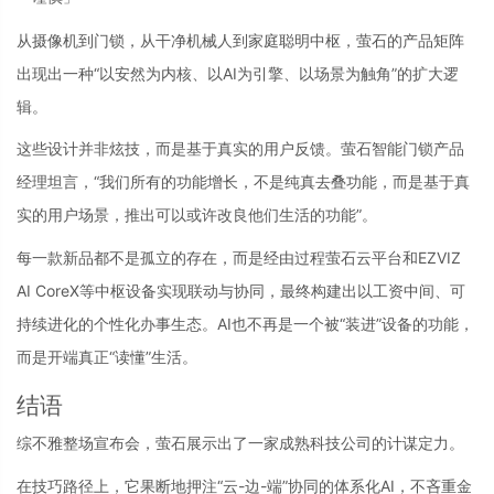
从摄像机到门锁，从干净机械人到家庭聪明中枢，萤石的产品矩阵
出现出一种“以安然为内核、以AI为引擎、以场景为触角”的扩大逻
辑。
这些设计并非炫技，而是基于真实的用户反馈。萤石智能门锁产品
经理坦言，“我们所有的功能增长，不是纯真去叠功能，而是基于真
实的用户场景，推出可以或许改良他们生活的功能”。
每一款新品都不是孤立的存在，而是经由过程萤石云平台和EZVIZ
AI CoreX等中枢设备实现联动与协同，最终构建出以工资中间、可
持续进化的个性化办事生态。AI也不再是一个被“装进”设备的功能，
而是开端真正“读懂”生活。
结语
综不雅整场宣布会，萤石展示出了一家成熟科技公司的计谋定力。
在技巧路径上，它果断地押注“云-边-端”协同的体系化AI，不吝重金