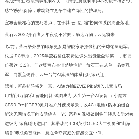
在AI才能日益成为标配的今天，谁能以最低的用户心智成本供给“无
感”的安然保障，谁就能在竞争中建立隐性的护城河。
宣布会最核心的技巧看点，在于其“云-边-端”协同体系的周全落地。
萤石云2022开辟者大年夜会不雅察：触达万物，云见将来
以前，萤石给外界的印象更多是智能家居摄像机的全球销量冠军。
根据IDC申报，2025年萤石留任花费摄像头出货量全球第一，市场
份额达13.2%。但这场宣布会清楚地注解，萤石正在从单一品类冠
军，向覆盖硬件、云平台与AI算法的体系化玩家跃迁。
端侧，新品矩阵极为丰富。AI随身拍EZVIZ Pika切入儿童市场，
用“拍识万物”和“智能问答”试图成为“人生第一台AI设备”；小魔方
CB60 Pro和CB30则对准户外便携场景，以4G+电池+防水的组合，
解决无网情况下的安防痛点；Y31系列AI视频锁则将门锁从安防对象
进级为“家庭聪明进口”，其搭载的4.39英寸OLED大年夜屏和“山海
瑞兽”养成类智能体，意在争夺家庭的情感交互中间。