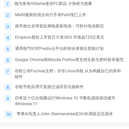
驰为发布HiGame迷你PC新品 小身材大能量
1
Misfit最新的混合动力手表Path现已上市
2
南孚推出全球首款测电器装电池：可秒分电池新旧
3
Dropbox股价上市首日大涨36% 市值超120亿美元
4
通用电气针对Predix云平台的创业者推出奖励计划
5
Google Chrome和Mozilla Firefox将支持全新无密码登录规范
6
谷歌公布Fuchsia文档：并非Linux内核 从头构建自己的库和
7
组件
谷歌手机应用可直接过滤语音垃圾邮件
8
仍有近十亿台电脑运行Windows 10 半数机器因老旧难升
9
Windows 11
苹果AI负责人John Giannandrea在Siri长期延迟后退休
10