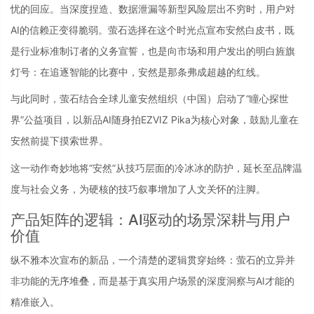
忧的回应。当深度捏造、数据泄漏等新型风险层出不穷时，用户对
AI的信赖正变得脆弱。萤石选择在这个时光点宣布安然白皮书，既
是行业标准制订者的义务宣誓，也是向市场和用户发出的明白旌旗
灯号：在追逐智能的比赛中，安然是那条弗成超越的红线。
与此同时，萤石结合全球儿童安然组织（中国）启动了“瞳心探世
界”公益项目，以新品AI随身拍EZVIZ Pika为核心对象，鼓励儿童在
安然前提下摸索世界。
这一动作奇妙地将“安然”从技巧层面的冷冰冰的防护，延长至品牌温
度与社会义务，为硬核的技巧叙事增加了人文关怀的注脚。
产品矩阵的逻辑：AI驱动的场景深耕与用户
价值
纵不雅本次宣布的新品，一个清楚的逻辑贯穿始终：萤石的立异并
非功能的无序堆叠，而是基于真实用户场景的深度洞察与AI才能的
精准嵌入。