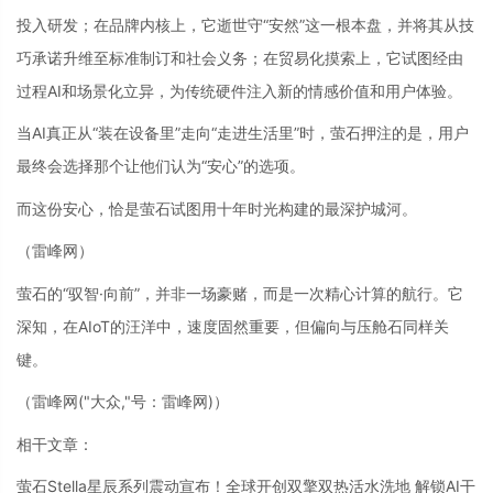
投入研发；在品牌内核上，它逝世守“安然”这一根本盘，并将其从技
巧承诺升维至标准制订和社会义务；在贸易化摸索上，它试图经由
过程AI和场景化立异，为传统硬件注入新的情感价值和用户体验。
当AI真正从“装在设备里”走向“走进生活里”时，萤石押注的是，用户
最终会选择那个让他们认为“安心”的选项。
而这份安心，恰是萤石试图用十年时光构建的最深护城河。
（雷峰网）
萤石的“驭智·向前”，并非一场豪赌，而是一次精心计算的航行。它
深知，在AIoT的汪洋中，速度固然重要，但偏向与压舱石同样关
键。
（雷峰网
("大众,"号：雷峰网)
）
相干文章：
萤石Stella星辰系列震动宣布！全球开创双擎双热活水洗地 解锁AI干