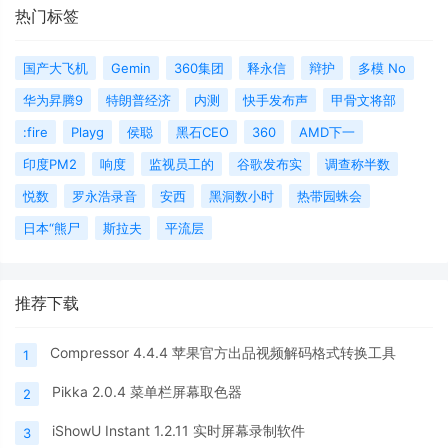
热门标签
国产大飞机
Gemin
360集团
释永信
辩护
多模 No
华为昇腾9
特朗普经济
内测
快手发布声
甲骨文将部
:fire
Playg
侯聪
黑石CEO
360
AMD下一
印度PM2
响度
监视员工的
谷歌发布实
调查称半数
悦数
罗永浩录音
安西
黑洞数小时
热带园蛛会
日本“熊尸
斯拉夫
平流层
推荐下载
Compressor 4.4.4 苹果官方出品视频解码格式转换工具
1
Pikka 2.0.4 菜单栏屏幕取色器
2
iShowU Instant 1.2.11 实时屏幕录制软件
3