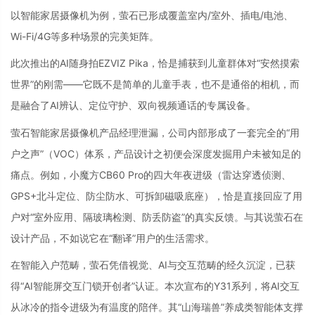
以智能家居摄像机为例，萤石已形成覆盖室内/室外、插电/电池、
Wi-Fi/4G等多种场景的完美矩阵。
此次推出的AI随身拍EZVIZ Pika，恰是捕获到儿童群体对“安然摸索
世界”的刚需——它既不是简单的儿童手表，也不是通俗的相机，而
是融合了AI辨认、定位守护、双向视频通话的专属设备。
萤石智能家居摄像机产品经理泄漏，公司内部形成了一套完全的“用
户之声”（VOC）体系，产品设计之初便会深度发掘用户未被知足的
痛点。例如，小魔方CB60 Pro的四大年夜进级（雷达穿透侦测、
GPS+北斗定位、防尘防水、可拆卸磁吸底座），恰是直接回应了用
户对“室外应用、隔玻璃检测、防丢防盗”的真实反馈。与其说萤石在
设计产品，不如说它在“翻译”用户的生活需求。
在智能入户范畴，萤石凭借视觉、AI与交互范畴的经久沉淀，已获
得“AI智能屏交互门锁开创者”认证。本次宣布的Y31系列，将AI交互
从冰冷的指令进级为有温度的陪伴。其“山海瑞兽”养成类智能体支撑