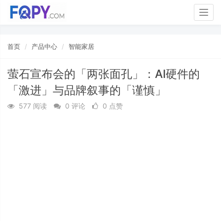
Togg
navig
首页
产品中心
智能家居
萤石宣布会的「两张面孔」：AI硬件的
「激进」与品牌叙事的「谨慎」
577 阅读
0 评论
0 点赞