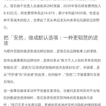
入。萤石相干负责人在接收采访时泄漏，2025年萤石研发费用投入
8.62亿元，研发费用率高达14.61%，累计专利超1600项。恰是这
种不吝成本的投入，支撑起了其从单品龙头向体系化玩家跃迁的野
心。
把「安然」做成默认选项：一种更聪慧的进
攻
与硬件层面的激进形成光鲜比较的，是萤石在品牌叙事上的谨慎。
宣布会最重要的品牌动作，是将任务从“致力于人人轻松享有安然的
智能生活”，进级为“以安然的智能科技共创美好生活”。外面看，是
从“守护者”向“共创者”的改变，但内核中，“安然”二字被紧紧钉在基
石地位。
这一叙事在媒体采访环节也被反复强化。当被问及若何应对不合地
区的数据安然律例时，萤石首席安然官郑鸿咚的答复颇具代表
性：“技巧不是大年夜问题，更难的是各地对安然与隐私的懂得和感