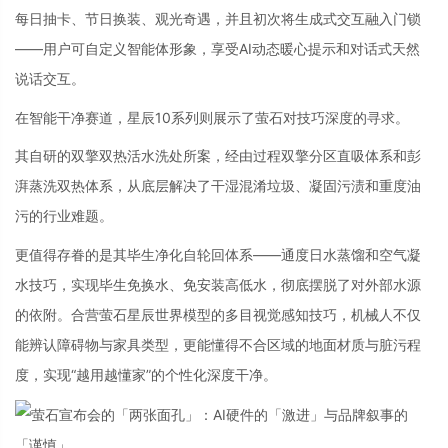
每日抽卡、节日换装、观光奇遇，并且初次将生成式交互融入门锁
——用户可自定义智能体形象，享受AI动态暖心提示和对话式天然
说话交互。
在智能干净赛道，星辰10系列则展示了萤石对技巧深度的寻求。
其自研的双擎双热活水洗处所案，经由过程双擎分区直吸体系和彭
湃蒸洗双热体系，从底层解决了干湿混淆垃圾、凝固污渍和重度油
污的行业难题。
更值得存眷的是其毕生净化自轮回体系——通度日水蒸馏和空气凝
水技巧，实现毕生免换水、免安装高低水，彻底摆脱了对外部水源
的依附。合营萤石星辰世界模型的多目视觉感知技巧，机械人不仅
能辨认障碍物与家具类型，更能懂得不合区域的地面材质与脏污程
度，实现“越用越懂家”的个性化深度干净。