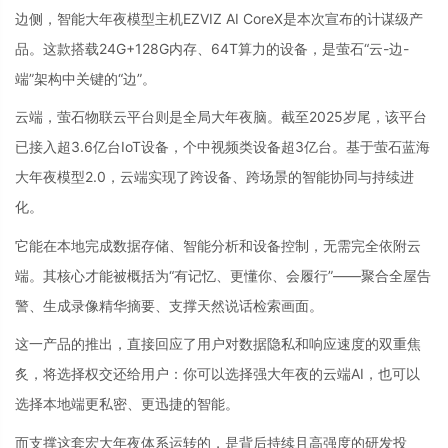
边侧，智能大年夜模型主机EZVIZ AI CoreX是本次宣布的计谋级产
品。这款搭载24G+128G内存、64T算力的设备，是萤石“云-边-
端”架构中关键的“边”。
云端，萤石物联云平台则是全局大年夜脑。截至2025岁尾，该平台
已接入超3.6亿台IoT设备，个中视频类设备超3亿台。基于萤石蓝海
大年夜模型2.0，云端实现了跨设备、跨场景的智能协同与持续进
化。
它能在本地完成数据存储、智能分析和设备控制，无需完全依附云
端。其核心才能被概括为“有记忆、更懂你、会履行”——聚合全屋告
警、生成录像精华摘要、支撑天然说话检索画面。
这一产品的推出，直接回应了用户对数据隐私和响应速度的双重焦
炙，将选择权交还给用户：你可以选择强大年夜的云端AI，也可以
选择本地端更私密、更迅捷的智能。
而支撑这套宏大年夜体系运转的，是背后持续且高强度的研发投