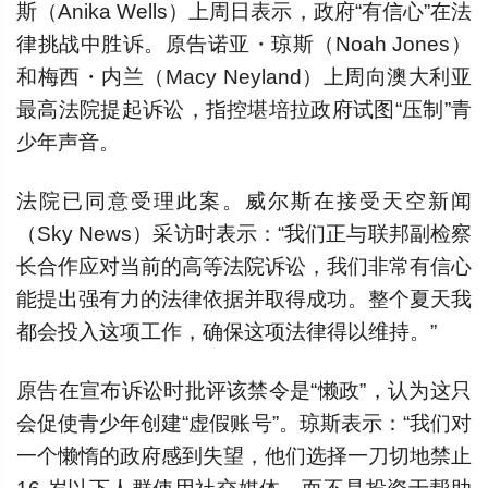
斯（Anika Wells）上周日表示，政府“有信心”在法
律挑战中胜诉。原告诺亚・琼斯（Noah Jones）
和梅西・内兰（Macy Neyland）上周向澳大利亚
最高法院提起诉讼，指控堪培拉政府试图“压制”青
少年声音。
法院已同意受理此案。威尔斯在接受天空新闻
（Sky News）采访时表示：“我们正与联邦副检察
长合作应对当前的高等法院诉讼，我们非常有信心
能提出强有力的法律依据并取得成功。整个夏天我
都会投入这项工作，确保这项法律得以维持。”
原告在宣布诉讼时批评该禁令是“懒政”，认为这只
会促使青少年创建“虚假账号”。琼斯表示：“我们对
一个懒惰的政府感到失望，他们选择一刀切地禁止