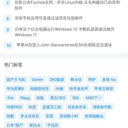
谷歌公布Fuchsia文档：并非Linux内核 从头构建自己的库和
7
组件
谷歌手机应用可直接过滤语音垃圾邮件
8
仍有近十亿台电脑运行Windows 10 半数机器因老旧难升
9
Windows 11
苹果AI负责人John Giannandrea在Siri长期延迟后退休
10
热门标签
国产大飞机
Gemin
360集团
释永信
辩护
多模 No
华为昇腾9
特朗普经济
内测
快手发布声
甲骨文将部
:fire
Playg
侯聪
黑石CEO
360
AMD下一
印度PM2
响度
监视员工的
谷歌发布实
调查称半数
悦数
罗永浩录音
安西
黑洞数小时
热带园蛛会
日本“熊尸
斯拉夫
平流层