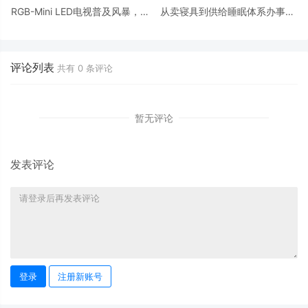
RGB-Mini LED电视普及风暴，海
从卖寝具到供给睡眠体系办事：
信正式宣布小墨E5S Pro
慕思的“用户毕生价值”棋局
评论列表
共有
0
条评论
暂无评论
发表评论
登录
注册新账号