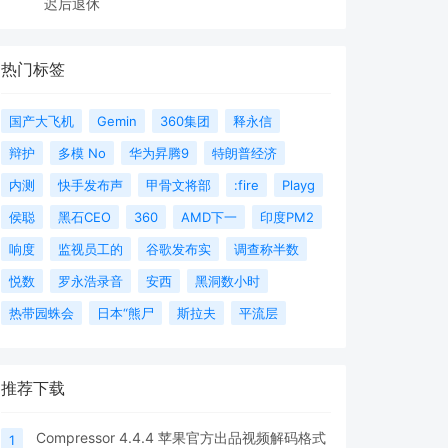
迟后退休
热门标签
国产大飞机
Gemin
360集团
释永信
辩护
多模 No
华为昇腾9
特朗普经济
内测
快手发布声
甲骨文将部
:fire
Playg
侯聪
黑石CEO
360
AMD下一
印度PM2
响度
监视员工的
谷歌发布实
调查称半数
悦数
罗永浩录音
安西
黑洞数小时
热带园蛛会
日本“熊尸
斯拉夫
平流层
推荐下载
Compressor 4.4.4 苹果官方出品视频解码格式
1