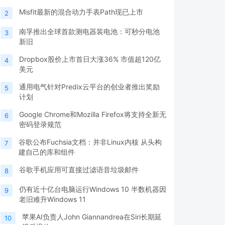
Misfit最新的混合动力手表Path现已上市
2
南孚推出全球首款测电器装电池：可秒分电池
3
新旧
Dropbox股价上市首日大涨36% 市值超120亿
4
美元
通用电气针对Predix云平台的创业者推出奖励
5
计划
Google Chrome和Mozilla Firefox将支持全新无
6
密码登录规范
谷歌公布Fuchsia文档：并非Linux内核 从头构
7
建自己的库和组件
谷歌手机应用可直接过滤语音垃圾邮件
8
仍有近十亿台电脑运行Windows 10 半数机器因
9
老旧难升Windows 11
苹果AI负责人John Giannandrea在Siri长期延
10