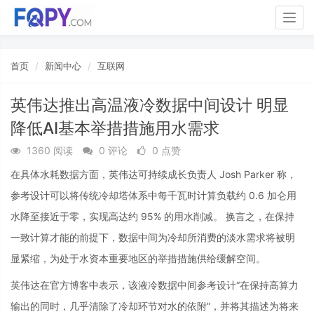
Togg
navig
首页
新闻中心
互联网
英伟达推出高温液冷数据中间设计 明显
降低AI基本举措措施用水需求
1360 阅读
0 评论
0 点赞
在具体水耗数据方面，英伟达可持续成长负责人 Josh Parker 称，
参考设计可以将传统冷却塔体系中每千瓦时计算负载约 0.6 加仑用
水降至接近于零，实现高达约 95% 的用水削减。 换言之，在保持
一致计算才能的前提下，数据中间为冷却所消费的淡水需求将被明
显紧缩，为处于水资本重要地区的举措措施供给缓解空间。
英伟达在官方博客中表示，该液冷数据中间参考设计“在保持高算力
输出的同时，几乎清除了冷却环节对水的依附”，并将其描述为将来