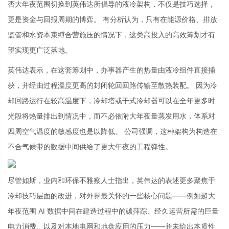
否大年夜范围切换到英伟达所倡导的液冷架构，不仅是技巧选择，
更是资金与回报周期的博弈。 有分析认为，只有在能源价格、排放
监管和水资本束缚合营施压的情况下，这类高投入的高效筹划才有
望实现更广泛落地。
英伟达表示，在这套筹划中，办事器产生的热量由液冷组件直接捕
获，并经由过程温度更高的封闭轮回回路传输至散热装配。 因为冷
却回路运行在较高温度下，冷却塔或干式冷却器可以在全年更多时
光段将热量排出到情况中，而不必依附大年夜量蒸发用水，体系对
四周空气温度的敏感度也是以降低。 公司强调，这种架构为构造在
不合气候带的数据中间供给了更大年夜的工程弹性。
尽管如斯，业内和环保不雅察人士指出，英伟达的表述更多聚焦于
冷却技巧层面的改进，对外界最关怀的一些核心问题——例如超大
年夜范围 AI 数据中间在建造过程中的碳萍踪、经久运营所需的巨量
电力消费、以及对本地电网和地盘应用的压力——并未给出本质性