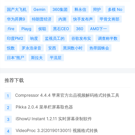
国产大飞机
Gemin
360集团
释永信
辩护
多模 No
华为昇腾9
特朗普经济
内测
快手发布声
甲骨文将部
:fire
Playg
侯聪
黑石CEO
360
AMD下一
印度PM2
响度
监视员工的
谷歌发布实
调查称半数
悦数
罗永浩录音
安西
黑洞数小时
热带园蛛会
日本“熊尸
斯拉夫
平流层
推荐下载
Compressor 4.4.4 苹果官方出品视频解码格式转换工具
1
Pikka 2.0.4 菜单栏屏幕取色器
2
iShowU Instant 1.2.11 实时屏幕录制软件
3
VideoProc 3.2(2019013001) 视频格式转换
4