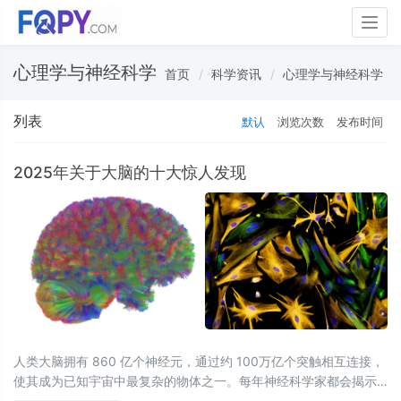
Togg
navig
心理学与神经科学
首页
科学资讯
心理学与神经科学
列表
默认
浏览次数
发布时间
2025年关于大脑的十大惊人发现
人类大脑拥有 860 亿个神经元，通过约 100万亿个突触相互连接，
使其成为已知宇宙中最复杂的物体之一。每年神经科学家都会揭示
关于这种弹性结构运作机制的迷人、重要且奇特的发现，2025 年也