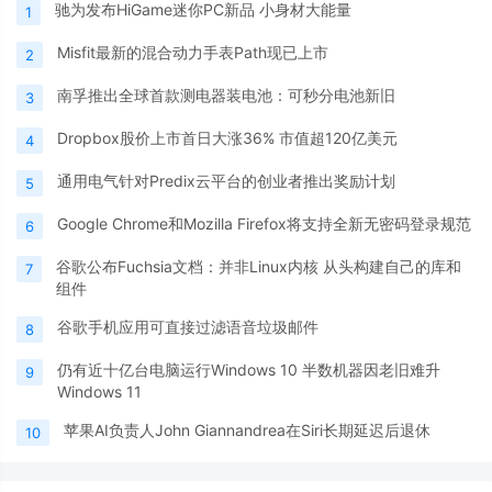
驰为发布HiGame迷你PC新品 小身材大能量
1
Misfit最新的混合动力手表Path现已上市
2
南孚推出全球首款测电器装电池：可秒分电池新旧
3
Dropbox股价上市首日大涨36% 市值超120亿美元
4
通用电气针对Predix云平台的创业者推出奖励计划
5
Google Chrome和Mozilla Firefox将支持全新无密码登录规范
6
谷歌公布Fuchsia文档：并非Linux内核 从头构建自己的库和
7
组件
谷歌手机应用可直接过滤语音垃圾邮件
8
仍有近十亿台电脑运行Windows 10 半数机器因老旧难升
9
Windows 11
苹果AI负责人John Giannandrea在Siri长期延迟后退休
10