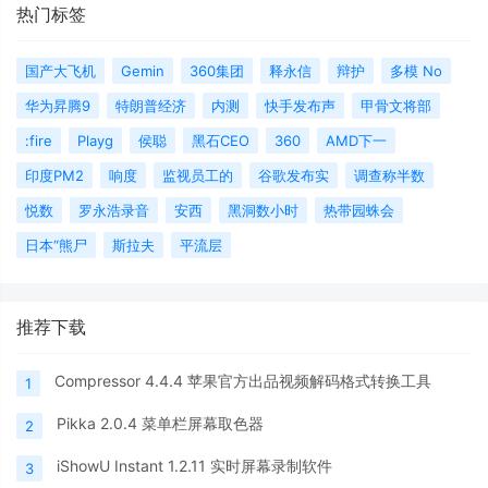
热门标签
国产大飞机
Gemin
360集团
释永信
辩护
多模 No
华为昇腾9
特朗普经济
内测
快手发布声
甲骨文将部
:fire
Playg
侯聪
黑石CEO
360
AMD下一
印度PM2
响度
监视员工的
谷歌发布实
调查称半数
悦数
罗永浩录音
安西
黑洞数小时
热带园蛛会
日本“熊尸
斯拉夫
平流层
推荐下载
Compressor 4.4.4 苹果官方出品视频解码格式转换工具
1
Pikka 2.0.4 菜单栏屏幕取色器
2
iShowU Instant 1.2.11 实时屏幕录制软件
3