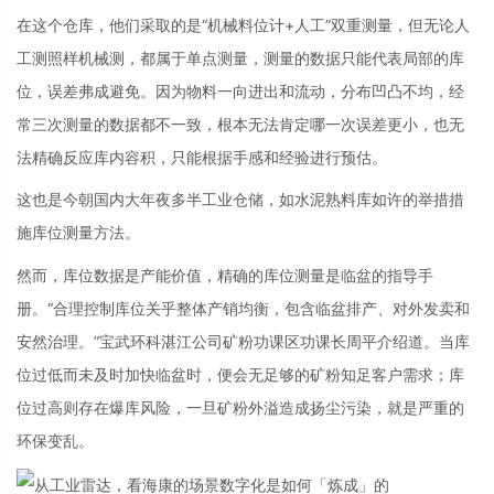
在这个仓库，他们采取的是“机械料位计+人工”双重测量，但无论人
工测照样机械测，都属于单点测量，测量的数据只能代表局部的库
位，误差弗成避免。因为物料一向进出和流动，分布凹凸不均，经
常三次测量的数据都不一致，根本无法肯定哪一次误差更小，也无
法精确反应库内容积，只能根据手感和经验进行预估。
这也是今朝国内大年夜多半工业仓储，如水泥熟料库如许的举措措
施库位测量方法。
然而，库位数据是产能价值，精确的库位测量是临盆的指导手
册。“合理控制库位关乎整体产销均衡，包含临盆排产、对外发卖和
安然治理。”宝武环科湛江公司矿粉功课区功课长周平介绍道。当库
位过低而未及时加快临盆时，便会无足够的矿粉知足客户需求；库
位过高则存在爆库风险，一旦矿粉外溢造成扬尘污染，就是严重的
环保变乱。