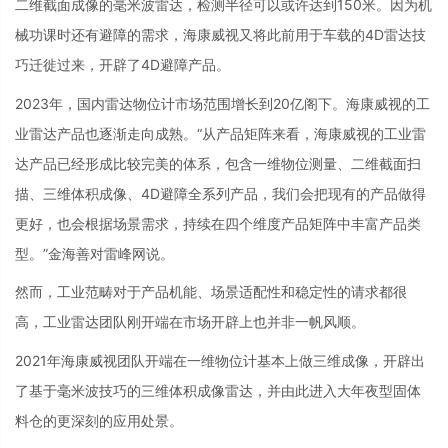
二维截面成像的毫米波雷达，检测半径可以或许达到150米。因为机
械功课时还有避障的需求，海康威视又将此前用于车载的4D雷达技
巧迁徙过来，开辟了4D避障产品。
2023年，国内雷达物位计市场范围增长到20亿阁下。海康威视的工
业雷达产品也逐渐走向成熟。“从产品矩阵来看，海康威视的工业雷
达产品已经形成比较完美的体系，包含一维物位测量、二维截面扫
描、三维体积成像、4D避障全系列产品，我们会把现有的产品做得
更好，也会根据场景需求，持续在四个维度产品矩阵中丰富产品类
型。”金海善对雷峰网说。
然而，工业范畴对于产品机能、场景适配性和稳定性的请求都很
高，工业雷达团队刚开端在市场开辟上也并非一帆风顺。
2021年海康威视团队开端在一维物位计基本上做三维成像，开辟出
了基于毫米波技巧的三维体积成像雷达，并由此进入大年夜型固体
料仓的更深刻的应用处景。