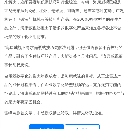
来解决，这须要赓续积聚技巧和行业经验。今朝，海康威视已经从
可见光拓展到X光、红外、毫米波、可听声、超声等感知范畴，广泛
构造了电磁波与机械波等技巧和产品。在30000多款型号的硬件产
品之外，海康威视还推出了诸多的数字化产品来知足各行各业不合
场景的数字化应用需求。
“海康威视不寻求颠覆式技巧去解决问题，但会供给很多不合技巧的
产品，融合了多种技巧的产品，去解决某个具体问题。”海康威视董
事长胡扬忠说。
做场景数字化的集大年夜成者，是海康威视的目标。从工业雷达产
品的成长过程来看，在企业数字化转型这场深远且充斥无穷可能的
征途上，海康威视仍需持续在“田间地头”精耕细作，把握住时代付与
的宏大年夜家当机会。
雷峰网原创文章，未经授权禁止转载。详情见转载须知。