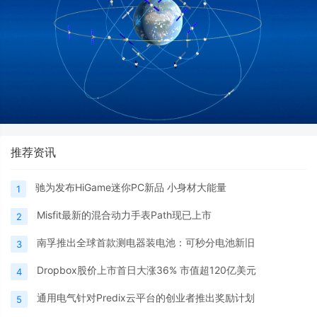
推荐资讯
驰为发布HiGame迷你PC新品 小身材大能量
1
Misfit最新的混合动力手表Path现已上市
2
南孚推出全球首款测电器装电池：可秒分电池新旧
3
Dropbox股价上市首日大涨36% 市值超120亿美元
4
通用电气针对Predix云平台的创业者推出奖励计划
5