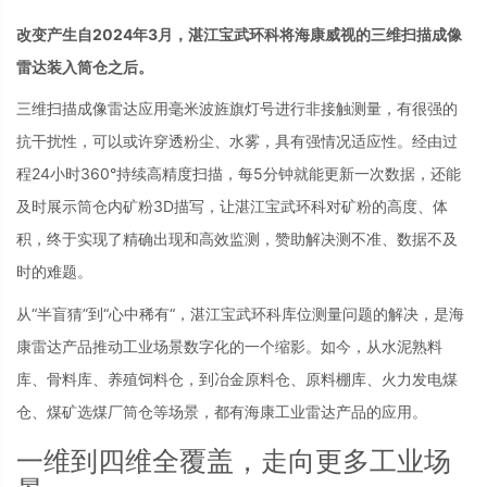
改变产生自2024年3月，湛江宝武环科将海康威视的三维扫描成像
雷达装入筒仓之后。
三维扫描成像雷达应用毫米波旌旗灯号进行非接触测量，有很强的
抗干扰性，可以或许穿透粉尘、水雾，具有强情况适应性。经由过
程24小时360°持续高精度扫描，每5分钟就能更新一次数据，还能
及时展示筒仓内矿粉3D描写，让湛江宝武环科对矿粉的高度、体
积，终于实现了精确出现和高效监测，赞助解决测不准、数据不及
时的难题。
从“半盲猜”到“心中稀有“，湛江宝武环科库位测量问题的解决，是海
康雷达产品推动工业场景数字化的一个缩影。如今，从水泥熟料
库、骨料库、养殖饲料仓，到冶金原料仓、原料棚库、火力发电煤
仓、煤矿选煤厂筒仓等场景，都有海康工业雷达产品的应用。
一维到四维全覆盖，走向更多工业场