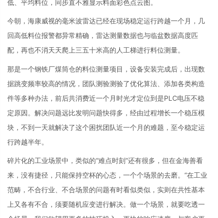
低、平均料位，同步直不雅显示料面彩色点云图。
今朝，海康威视的毫米波雷达已经在现场稳定运行跨越一个月，几
回高低料位报警都异常精确，雷达测量数据也与临盆数据高度匹
配，再也不消天天爬上三五十米高的人工梯进行料位测量。
那是一个钢铁厂煤筒仓的料位测量项目，设备安装完成后，出现数
据跳变频率较高的情况，团队测验测验了优化算法、添加各类构造
件等多种办法，前后共消费近一个月时光才定位到是PLC电压不稳
定原因。解决问题远比发明问题快得多，经由过程增长一个稳压模
块，不到一天就解决了这个困扰团队近一个月的难题，至今稳定运
行跨越半年。
碎片化的工业场景中，类似的“难点时刻”还有很多，但在金海善看
来，没有捷径，只能保持空杯的心态，一个个场景的去磨。“在工业
范畴，不合行业、不合场景的问题有时看似类似，实则在共性基本
上又各有不合，须要随机应变进行解决。做一个场景，就要吃透一