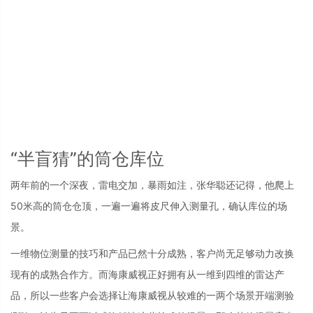
“半盲猜”的筒仓库位
两年前的一个深夜，雷电交加，暴雨如注，张华聪还记得，他爬上
50米高的筒仓仓顶，一遍一遍将皮尺伸入测量孔，确认库位的场
景。
一维物位测量的技巧和产品已然十分成熟，客户尚无足够动力改换
现有的成熟合作方。而海康威视正好拥有从一维到四维的雷达产
品，所以一些客户会选择让海康威视从较难的一两个场景开端测验