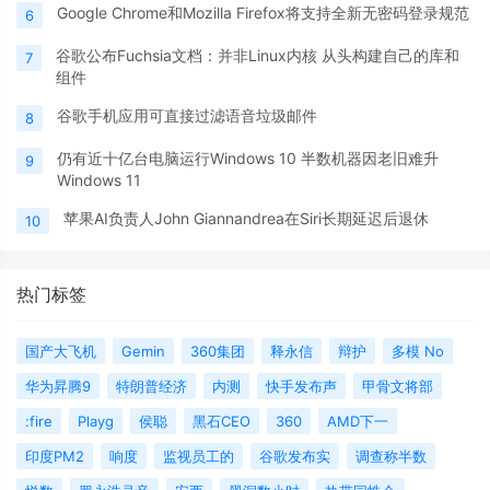
Google Chrome和Mozilla Firefox将支持全新无密码登录规范
6
谷歌公布Fuchsia文档：并非Linux内核 从头构建自己的库和
7
组件
谷歌手机应用可直接过滤语音垃圾邮件
8
仍有近十亿台电脑运行Windows 10 半数机器因老旧难升
9
Windows 11
苹果AI负责人John Giannandrea在Siri长期延迟后退休
10
热门标签
国产大飞机
Gemin
360集团
释永信
辩护
多模 No
华为昇腾9
特朗普经济
内测
快手发布声
甲骨文将部
:fire
Playg
侯聪
黑石CEO
360
AMD下一
印度PM2
响度
监视员工的
谷歌发布实
调查称半数