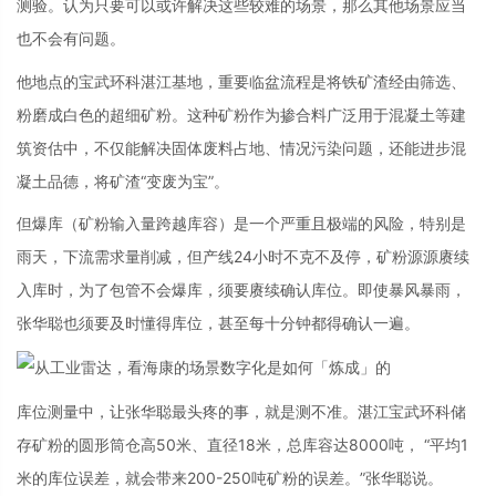
测验。认为只要可以或许解决这些较难的场景，那么其他场景应当
也不会有问题。
他地点的宝武环科湛江基地，重要临盆流程是将铁矿渣经由筛选、
粉磨成白色的超细矿粉。这种矿粉作为掺合料广泛用于混凝土等建
筑资估中，不仅能解决固体废料占地、情况污染问题，还能进步混
凝土品德，将矿渣“变废为宝”。
但爆库（矿粉输入量跨越库容）是一个严重且极端的风险，特别是
雨天，下流需求量削减，但产线24小时不克不及停，矿粉源源赓续
入库时，为了包管不会爆库，须要赓续确认库位。即使暴风暴雨，
张华聪也须要及时懂得库位，甚至每十分钟都得确认一遍。
库位测量中，让张华聪最头疼的事，就是测不准。湛江宝武环科储
存矿粉的圆形筒仓高50米、直径18米，总库容达8000吨， “平均1
米的库位误差，就会带来200-250吨矿粉的误差。”张华聪说。