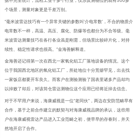
据不完全统计，流程工业十多个行业，仅涉及测物位的就有500多
个场景，测量对象更是千差万别。
“毫米波雷达技巧有一个异常关键的参数叫‘介电常数’，不合的物质介
电常数不一样，高温、高压、腐化、防爆等也都分为不合等级。毫
米波雷达测量技巧在各行各业虽是刚需，但场景比较碎片化，对持
续性、稳定性请求也很高。”金海善解释道。
金海善还记得第一次在西北一家氧化铝工厂落地设备的情况。这个
位于我国西北地区的氧化铝工厂，所处地位十分荒僻罕见，出去找
一家饭店都要开车良久。而客户在测验测验了国表里诸多产品却均
以掉败了却后，对该筒仓雷达测物位这个应用已经将近掉去信念。
对于不罕用户来说，海康威视是一位“老同伙”，两边在安防范畴早有
合作，基于之前合作建立的默契与对海康威视品牌的承认，这些用
户在海康威视雷达产品进入工业范畴之初，便早早的存眷到，并天
然地开启了合作。