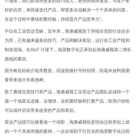
个场景，我们欲望用更多的技巧投入，更快的响应速度，与客户更
好的合营，来快速迭代产品，帮更多企业解决一个个具体的问题，
在这个过程中赓续积聚经验，持续晋升产品竞争力”。
不仅在工业雷达范畴，近年来，海康威视除了持续在安防行业步步
为营，已有越来越多的技巧、产品和解决筹划，运行在工业产线和
制造现场。在AIoT 计谋下，场景数字化正承担起海康威视第二增长
曲线的重担。
因为氧化铝粉介电常数低，回波旌旗灯号特别弱，给毫米波料面测
量带来很大年夜挑衅。
除了赓续完美技巧和产品，海康威视工业雷达产品团队必须得一个
接一个场景去进修、去懂得、去积聚经验和打磨产品，给用户供给
可以或许切实带来改变的产品和筹划。
雷达产品线可以被看做一个缩影，海康威视恰是经由过程类似上述
的一个个具体而微的案例，一步步深刻千行百业的场景数字化过程