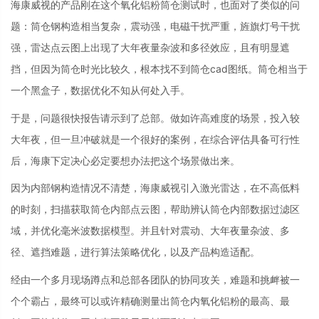
海康威视的产品刚在这个氧化铝粉筒仓测试时，也面对了类似的问
题：筒仓钢构造相当复杂，震动强，电磁干扰严重，旌旗灯号干扰
强，雷达点云图上出现了大年夜量杂波和多径效应，且有明显遮
挡，但因为筒仓时光比较久，根本找不到筒仓cad图纸。筒仓相当于
一个黑盒子，数据优化不知从何处入手。
于是，问题很快报告请示到了总部。做如许高难度的场景，投入较
大年夜，但一旦冲破就是一个很好的案例，在综合评估具备可行性
后，海康下定决心必定要想办法把这个场景做出来。
因为内部钢构造情况不清楚，海康威视引入激光雷达，在不高低料
的时刻，扫描获取筒仓内部点云图，帮助辨认筒仓内部数据过滤区
域，并优化毫米波数据模型。并且针对震动、大年夜量杂波、多
径、遮挡难题，进行算法策略优化，以及产品构造适配。
经由一个多月现场蹲点和总部各团队的协同攻关，难题和挑衅被一
个个霸占，最终可以或许精确测量出筒仓内氧化铝粉的最高、最