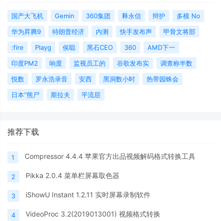
国产大飞机
Gemin
360集团
释永信
辩护
多模 No
华为昇腾9
特朗普经济
内测
快手发布声
甲骨文将部
:fire
Playg
侯聪
黑石CEO
360
AMD下一
印度PM2
响度
监视员工的
谷歌发布实
调查称半数
悦数
罗永浩录音
安西
黑洞数小时
热带园蛛会
日本“熊尸
斯拉夫
平流层
推荐下载
Compressor 4.4.4 苹果官方出品视频解码格式转换工具
1
Pikka 2.0.4 菜单栏屏幕取色器
2
iShowU Instant 1.2.11 实时屏幕录制软件
3
VideoProc 3.2(2019013001) 视频格式转换
4