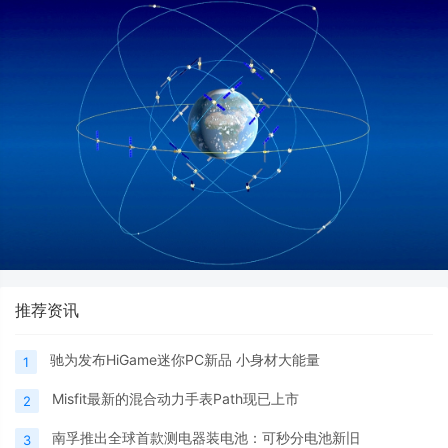
推荐资讯
驰为发布HiGame迷你PC新品 小身材大能量
1
Misfit最新的混合动力手表Path现已上市
2
南孚推出全球首款测电器装电池：可秒分电池新旧
3