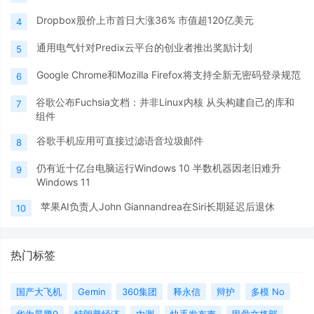
Dropbox股价上市首日大涨36% 市值超120亿美元
4
通用电气针对Predix云平台的创业者推出奖励计划
5
Google Chrome和Mozilla Firefox将支持全新无密码登录规范
6
谷歌公布Fuchsia文档：并非Linux内核 从头构建自己的库和
7
组件
谷歌手机应用可直接过滤语音垃圾邮件
8
仍有近十亿台电脑运行Windows 10 半数机器因老旧难升
9
Windows 11
苹果AI负责人John Giannandrea在Siri长期延迟后退休
10
热门标签
国产大飞机
Gemin
360集团
释永信
辩护
多模 No
华为昇腾9
特朗普经济
内测
快手发布声
甲骨文将部