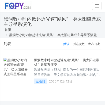
Togg
navig
黑洞数小时内掀起近光速“飓风” 类太阳磁暴或
主导星系演化​
首页
黑洞数小时内掀起近光速“飓风” 类太阳磁暴或主导星系演化​
列表
默认
浏览次数
发布日期
黑洞数小时内掀起近光速“飓风” 类太阳磁暴
或主导星系演变​
欧洲航天局（ESA）牵头的一个国际科研团队
近日报告称，天文学家首次在短短数小时内“现
场目击”一颗超大质量黑洞在一次突发的X射线
互联网
2025年12月12日
耀发后，瞬间卷起近光速的超高速气体风，以
每秒约6万公里的速度将物质抛向太空，相当
于光速的约五分之一。