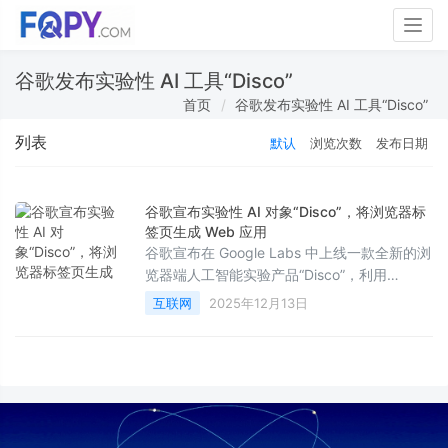
Togg
navig
谷歌发布实验性 AI 工具“Disco”
首页
谷歌发布实验性 AI 工具“Disco”
列表
默认
浏览次数
发布日期
谷歌宣布实验性 AI 对象“Disco”，将浏览器标
签页生成 Web 应用
谷歌宣布在 Google Labs 中上线一款全新的浏
览器端人工智能实验产品“Disco”，利用
Gemini 模型读取和理解用户当前打开的浏览器
互联网
2025年12月13日
标签页内容，将其自动组合并生成交互式 Web
应用。 这一工具支持用户通过自然语言提..."/>
&lt;meta
property="bytedance:published_time"
content="$date.format('yyyy-MM-dd',$!
{Pu})T$date.format('HH:mm:ss