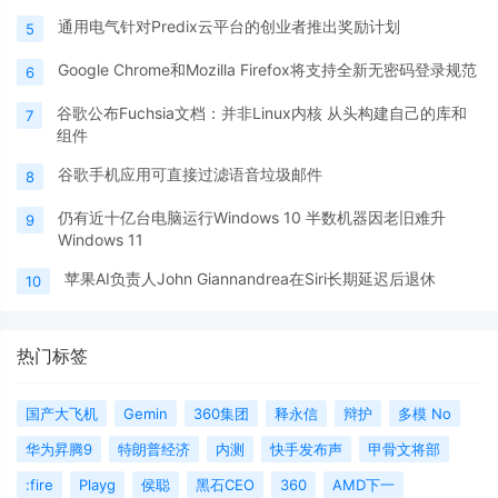
通用电气针对Predix云平台的创业者推出奖励计划
5
Google Chrome和Mozilla Firefox将支持全新无密码登录规范
6
谷歌公布Fuchsia文档：并非Linux内核 从头构建自己的库和
7
组件
谷歌手机应用可直接过滤语音垃圾邮件
8
仍有近十亿台电脑运行Windows 10 半数机器因老旧难升
9
Windows 11
苹果AI负责人John Giannandrea在Siri长期延迟后退休
10
热门标签
国产大飞机
Gemin
360集团
释永信
辩护
多模 No
华为昇腾9
特朗普经济
内测
快手发布声
甲骨文将部
:fire
Playg
侯聪
黑石CEO
360
AMD下一