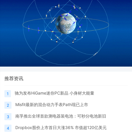
推荐资讯
驰为发布HiGame迷你PC新品 小身材大能量
1
Misfit最新的混合动力手表Path现已上市
2
南孚推出全球首款测电器装电池：可秒分电池新旧
3
Dropbox股价上市首日大涨36% 市值超120亿美元
4