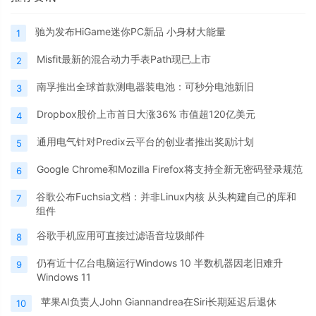
驰为发布HiGame迷你PC新品 小身材大能量
1
Misfit最新的混合动力手表Path现已上市
2
南孚推出全球首款测电器装电池：可秒分电池新旧
3
Dropbox股价上市首日大涨36% 市值超120亿美元
4
通用电气针对Predix云平台的创业者推出奖励计划
5
Google Chrome和Mozilla Firefox将支持全新无密码登录规范
6
谷歌公布Fuchsia文档：并非Linux内核 从头构建自己的库和
7
组件
谷歌手机应用可直接过滤语音垃圾邮件
8
仍有近十亿台电脑运行Windows 10 半数机器因老旧难升
9
Windows 11
苹果AI负责人John Giannandrea在Siri长期延迟后退休
10