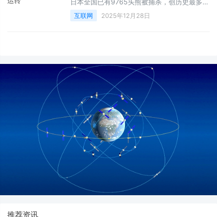
日本全国已有9765头熊被捕杀，创历史最多记
录。报道称，日本环境省通过各地提交的报告
互联网
2025年12月28日
统计被捕杀的熊的数量，此前数量最多的是
2023年，一年有9099头熊被捕杀，而今年在7
个月内被捕杀的数量已超过一年的最多数据。
推荐资讯