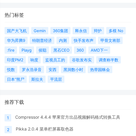
热门标签
国产大飞机
Gemin
360集团
释永信
辩护
多模 No
华为昇腾9
特朗普经济
内测
快手发布声
甲骨文将部
:fire
Playg
侯聪
黑石CEO
360
AMD下一
印度PM2
响度
监视员工的
谷歌发布实
调查称半数
悦数
罗永浩录音
安西
黑洞数小时
热带园蛛会
日本“熊尸
斯拉夫
平流层
推荐下载
Compressor 4.4.4 苹果官方出品视频解码格式转换工具
1
Pikka 2.0.4 菜单栏屏幕取色器
2