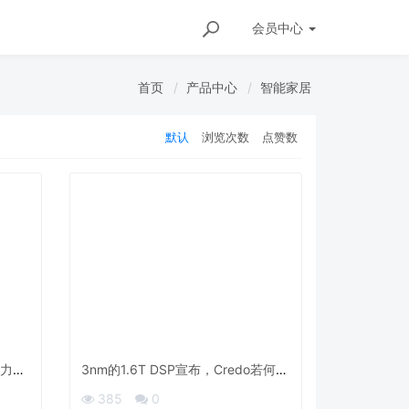
会员
中心
首页
产品中心
智能家居
默认
浏览次数
点赞数
力落
3nm的1.6T DSP宣布，Credo若何破
 |
解AI集群“运力”瓶颈？
385
0