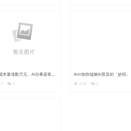
智算想象力十人谈
成本暴涨数万元，AI办事器客户
Arm加快端侧AI普及的「妙招
涨价怕没货
Lumex CPU的AI机能晋升5倍
57
0
448
0