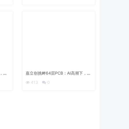
」，把
嘉立创挑衅64层PCB：AI高潮下，
PCB的“隐形疆场”
413
0