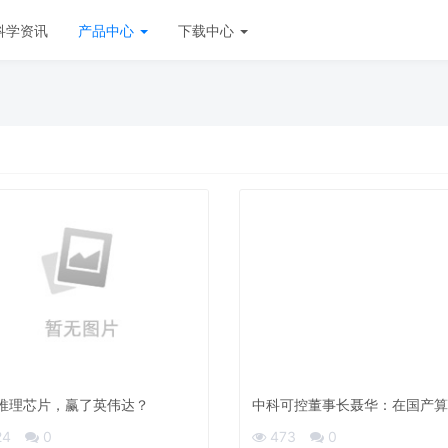
科学资讯
产品中心
下载中心
推理芯片，赢了英伟达？
中科可控董事长聂华：在国产算
地第一线，我所经历的质疑与孤寂
24
0
473
0