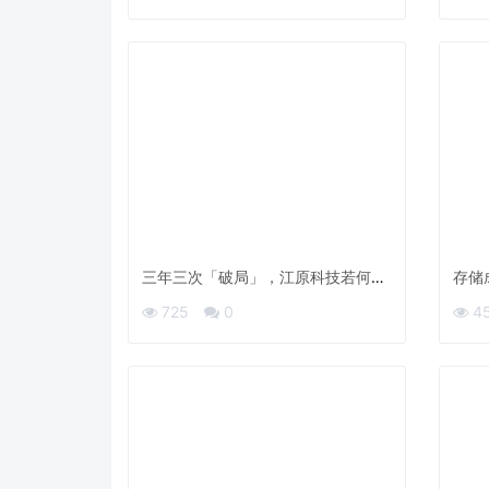
三年三次「破局」，江原科技若何打
存储
通国产AI芯片全链路？
不怕
725
0
4