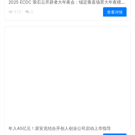
2025 ECDC 萤石云开辟者大年夜会：锚定垂直场景大年夜模型
全栈开放云办事
512
0
查看详情
年入40亿元！原安克结合开创人创业公司启动上市指导