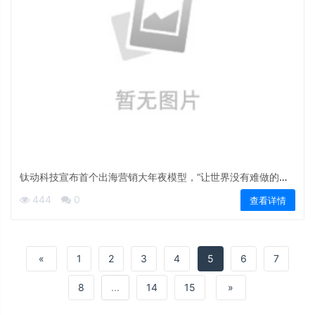
钛动科技宣布首个出海营销大年夜模型，“让世界没有难做的全
球营销”
444
0
查看详情
«
1
2
3
4
5
6
7
8
...
14
15
»