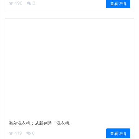
490
0
查看详情
海尔洗衣机：从新创造「洗衣机」
419
0
查看详情