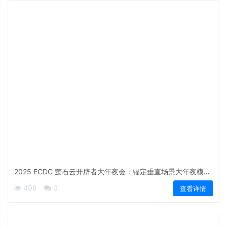
2025 ECDC 萤石云开辟者大年夜会：锚定垂直场景大年夜模型
全栈开放云办事
498
0
查看详情