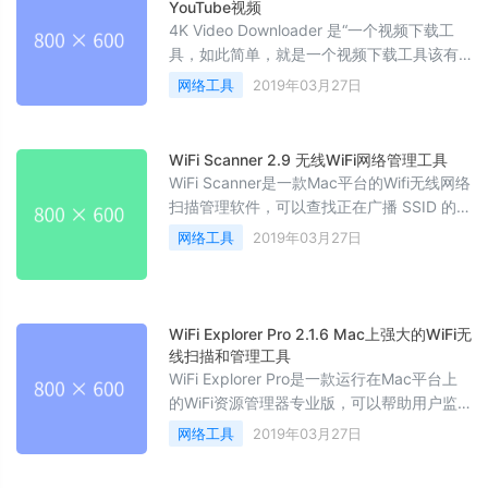
YouTube视频
4K Video Downloader 是“一个视频下载工
具，如此简单，就是一个视频下载工具该有
的样子”。复制 YouTube 视频链接并点击界
网络工具
2019年03月27日
面左上角的 “Paste URL”，就能自动识别 4K
甚至是原始分辨率片源。接下来，选择分辨
率、格式后就开始下载了。
WiFi Scanner 2.9 无线WiFi网络管理工具
WiFi Scanner是一款Mac平台的Wifi无线网络
扫描管理软件，可以查找正在广播 SSID 的接
入点和客户端。它可以用于WiFi现场调查，
网络工具
2019年03月27日
WiFi 的发现，并连接到的无线网络。该工具
可以配合BSSID/MAC地址显示以dBm为单位
的信号强度。
WiFi Explorer Pro 2.1.6 Mac上强大的WiFi无
线扫描和管理工具
WiFi Explorer Pro是一款运行在Mac平台上
的WiFi资源管理器专业版，可以帮助用户监
控和排除无线网络故障，还具备信息元素解
网络工具
2019年03月27日
码、注释和自定义颜色、频谱分析整合、增
强过滤等实用的功能。