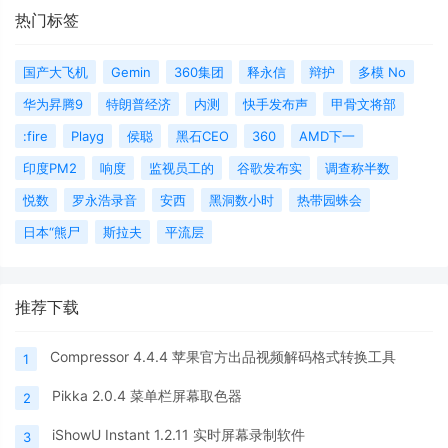
热门标签
国产大飞机
Gemin
360集团
释永信
辩护
多模 No
华为昇腾9
特朗普经济
内测
快手发布声
甲骨文将部
:fire
Playg
侯聪
黑石CEO
360
AMD下一
印度PM2
响度
监视员工的
谷歌发布实
调查称半数
悦数
罗永浩录音
安西
黑洞数小时
热带园蛛会
日本“熊尸
斯拉夫
平流层
推荐下载
Compressor 4.4.4 苹果官方出品视频解码格式转换工具
1
Pikka 2.0.4 菜单栏屏幕取色器
2
iShowU Instant 1.2.11 实时屏幕录制软件
3