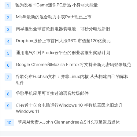
驰为发布HiGame迷你PC新品 小身材大能量
1
Misfit最新的混合动力手表Path现已上市
2
南孚推出全球首款测电器装电池：可秒分电池新旧
3
Dropbox股价上市首日大涨36% 市值超120亿美元
4
通用电气针对Predix云平台的创业者推出奖励计划
5
Google Chrome和Mozilla Firefox将支持全新无密码登录规范
6
谷歌公布Fuchsia文档：并非Linux内核 从头构建自己的库和
7
组件
谷歌手机应用可直接过滤语音垃圾邮件
8
仍有近十亿台电脑运行Windows 10 半数机器因老旧难升
9
Windows 11
苹果AI负责人John Giannandrea在Siri长期延迟后退休
10