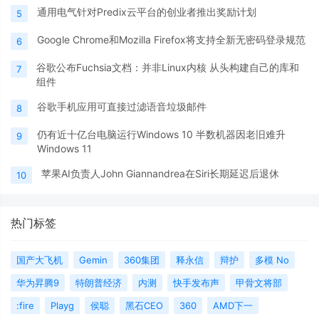
通用电气针对Predix云平台的创业者推出奖励计划
5
Google Chrome和Mozilla Firefox将支持全新无密码登录规范
6
谷歌公布Fuchsia文档：并非Linux内核 从头构建自己的库和
7
组件
谷歌手机应用可直接过滤语音垃圾邮件
8
仍有近十亿台电脑运行Windows 10 半数机器因老旧难升
9
Windows 11
苹果AI负责人John Giannandrea在Siri长期延迟后退休
10
热门标签
国产大飞机
Gemin
360集团
释永信
辩护
多模 No
华为昇腾9
特朗普经济
内测
快手发布声
甲骨文将部
:fire
Playg
侯聪
黑石CEO
360
AMD下一