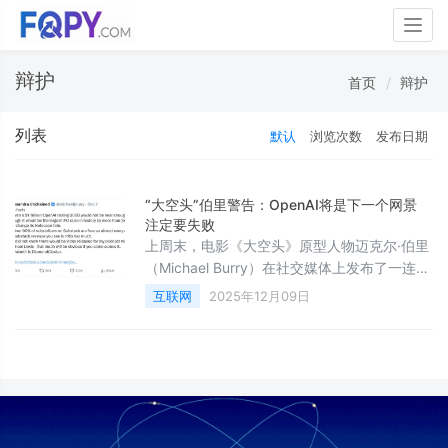
Togg
navig
辩护
首页
辩护
列表
默认
浏览次数
发布日期
“大空头”伯里警告：OpenAI将是下一个网景
注定要失败
上周末，电影《大空头》原型人物迈克尔·伯里
（Michael Burry）在社交媒体上发布了一连串
帖子，将矛头对准了他的批评者和最受欢迎的
互联网
2025年12月09日
科技股。在这些帖子中，伯里重申他认为股市
最受欢迎的交易正在酝酿麻烦，并瞄准了该领
域的顶级玩家。