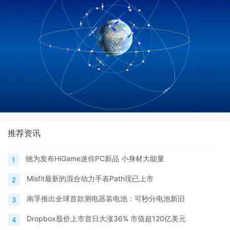
推荐资讯
驰为发布HiGame迷你PC新品 小身材大能量
1
Misfit最新的混合动力手表Path现已上市
2
南孚推出全球首款测电器装电池：可秒分电池新旧
3
Dropbox股价上市首日大涨36% 市值超120亿美元
4