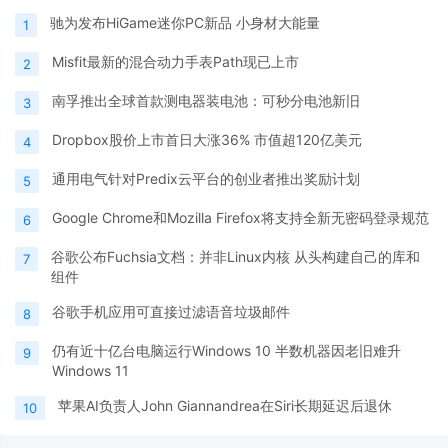
驰为发布HiGame迷你PC新品 小身材大能量
1
Misfit最新的混合动力手表Path现已上市
2
南孚推出全球首款测电器装电池：可秒分电池新旧
3
Dropbox股价上市首日大涨36% 市值超120亿美元
4
通用电气针对Predix云平台的创业者推出奖励计划
5
Google Chrome和Mozilla Firefox将支持全新无密码登录规范
6
谷歌公布Fuchsia文档：并非Linux内核 从头构建自己的库和
7
组件
谷歌手机应用可直接过滤语音垃圾邮件
8
仍有近十亿台电脑运行Windows 10 半数机器因老旧难升
9
Windows 11
苹果AI负责人John Giannandrea在Siri长期延迟后退休
10