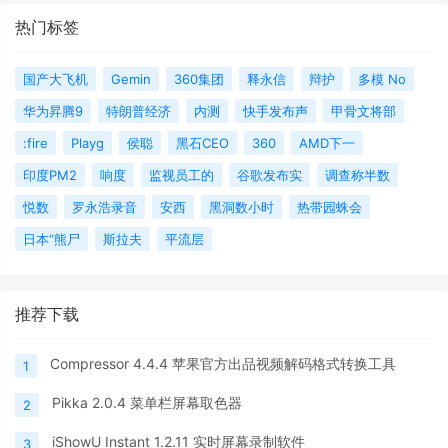
热门标签
国产大飞机
Gemin
360集团
释永信
辩护
多模 No
华为昇腾9
特朗普经济
内测
快手发布声
甲骨文将部
:fire
Playg
侯聪
黑石CEO
360
AMD下一
印度PM2
响度
监视员工的
谷歌发布实
调查称半数
悦数
罗永浩录音
安西
黑洞数小时
热带园蛛会
日本“熊尸
斯拉夫
平流层
推荐下载
Compressor 4.4.4 苹果官方出品视频解码格式转换工具
1
Pikka 2.0.4 菜单栏屏幕取色器
2
iShowU Instant 1.2.11 实时屏幕录制软件
3