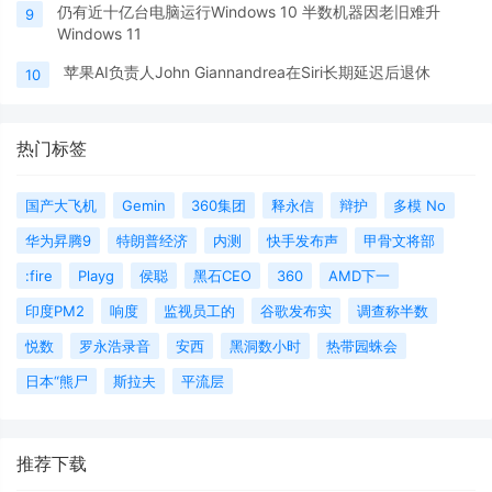
仍有近十亿台电脑运行Windows 10 半数机器因老旧难升
9
Windows 11
苹果AI负责人John Giannandrea在Siri长期延迟后退休
10
热门标签
国产大飞机
Gemin
360集团
释永信
辩护
多模 No
华为昇腾9
特朗普经济
内测
快手发布声
甲骨文将部
:fire
Playg
侯聪
黑石CEO
360
AMD下一
印度PM2
响度
监视员工的
谷歌发布实
调查称半数
悦数
罗永浩录音
安西
黑洞数小时
热带园蛛会
日本“熊尸
斯拉夫
平流层
推荐下载