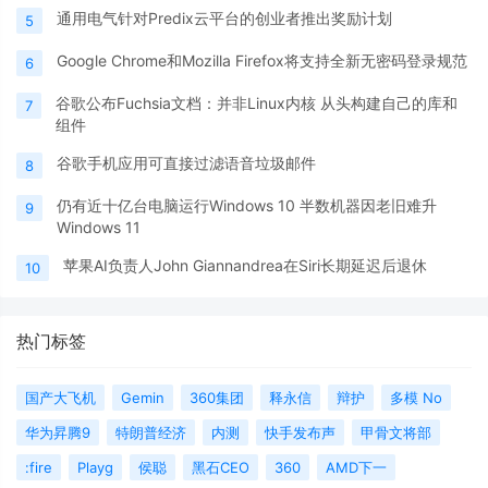
通用电气针对Predix云平台的创业者推出奖励计划
5
Google Chrome和Mozilla Firefox将支持全新无密码登录规范
6
谷歌公布Fuchsia文档：并非Linux内核 从头构建自己的库和
7
组件
谷歌手机应用可直接过滤语音垃圾邮件
8
仍有近十亿台电脑运行Windows 10 半数机器因老旧难升
9
Windows 11
苹果AI负责人John Giannandrea在Siri长期延迟后退休
10
热门标签
国产大飞机
Gemin
360集团
释永信
辩护
多模 No
华为昇腾9
特朗普经济
内测
快手发布声
甲骨文将部
:fire
Playg
侯聪
黑石CEO
360
AMD下一