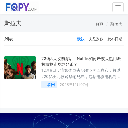
Togg
navig
斯拉夫
首页
斯拉夫
列表
默认
浏览次数
发布日期
720亿大收购背后：Netflix如何击败大热门派
拉蒙抢走华纳兄弟？
12月6日，流媒体巨头Netflix周五宣布，将以
720亿美元收购华纳兄弟，包括电影电视制片
厂、HBO以及HBO Max流媒体业务。《金融时
互联网
2025年12月07日
报》对此发表内幕文章，披露了之前不被看好
的Netflix为何能击败大热门派拉蒙 ，意外拿下
华纳兄弟。