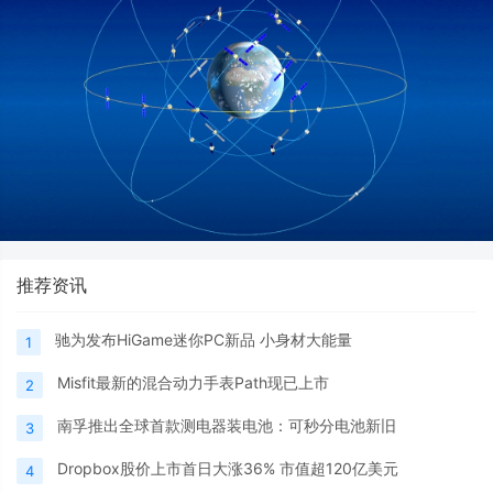
推荐资讯
驰为发布HiGame迷你PC新品 小身材大能量
1
Misfit最新的混合动力手表Path现已上市
2
南孚推出全球首款测电器装电池：可秒分电池新旧
3
Dropbox股价上市首日大涨36% 市值超120亿美元
4