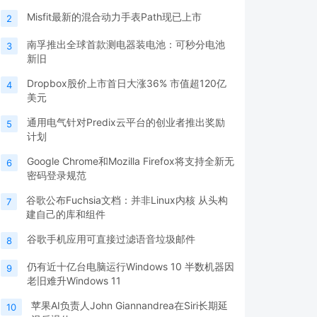
Misfit最新的混合动力手表Path现已上市
2
南孚推出全球首款测电器装电池：可秒分电池
3
新旧
Dropbox股价上市首日大涨36% 市值超120亿
4
美元
通用电气针对Predix云平台的创业者推出奖励
5
计划
Google Chrome和Mozilla Firefox将支持全新无
6
密码登录规范
谷歌公布Fuchsia文档：并非Linux内核 从头构
7
建自己的库和组件
谷歌手机应用可直接过滤语音垃圾邮件
8
仍有近十亿台电脑运行Windows 10 半数机器因
9
老旧难升Windows 11
苹果AI负责人John Giannandrea在Siri长期延
10