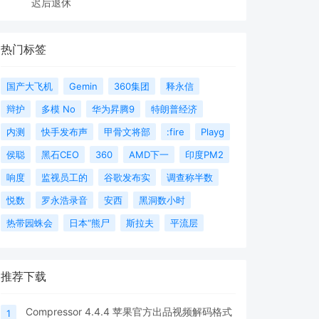
迟后退休
热门标签
国产大飞机
Gemin
360集团
释永信
辩护
多模 No
华为昇腾9
特朗普经济
内测
快手发布声
甲骨文将部
:fire
Playg
侯聪
黑石CEO
360
AMD下一
印度PM2
响度
监视员工的
谷歌发布实
调查称半数
悦数
罗永浩录音
安西
黑洞数小时
热带园蛛会
日本“熊尸
斯拉夫
平流层
推荐下载
Compressor 4.4.4 苹果官方出品视频解码格式
1