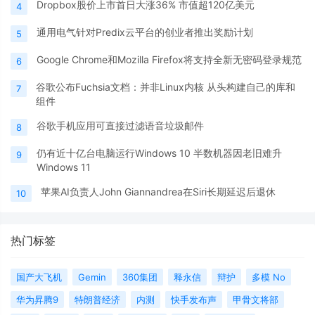
Dropbox股价上市首日大涨36% 市值超120亿美元
4
通用电气针对Predix云平台的创业者推出奖励计划
5
Google Chrome和Mozilla Firefox将支持全新无密码登录规范
6
谷歌公布Fuchsia文档：并非Linux内核 从头构建自己的库和
7
组件
谷歌手机应用可直接过滤语音垃圾邮件
8
仍有近十亿台电脑运行Windows 10 半数机器因老旧难升
9
Windows 11
苹果AI负责人John Giannandrea在Siri长期延迟后退休
10
热门标签
国产大飞机
Gemin
360集团
释永信
辩护
多模 No
华为昇腾9
特朗普经济
内测
快手发布声
甲骨文将部