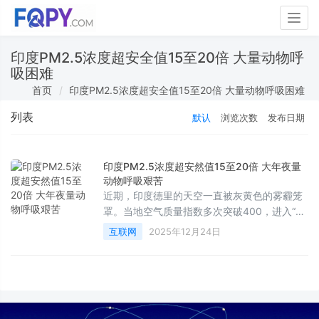
Togg
navig
印度PM2.5浓度超安全值15至20倍 大量动物呼
吸困难
首页
印度PM2.5浓度超安全值15至20倍 大量动物呼吸困难
列表
默认
浏览次数
发布日期
印度PM2.5浓度超安然值15至20倍 大年夜量
动物呼吸艰苦
近期，印度德里的天空一直被灰黄色的雾霾笼
罩。当地空气质量指数多次突破400，进入“严
重污染”级别。世界卫生组织的安全标准在此形
互联网
2025年12月24日
同虚设，PM2.5浓度高达其建议值的15至20
倍。