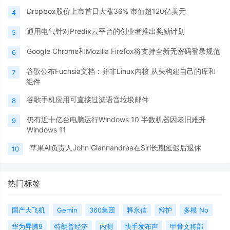
Dropbox股价上市首日大涨36% 市值超120亿美元
4
通用电气针对Predix云平台的创业者推出奖励计划
5
Google Chrome和Mozilla Firefox将支持全新无密码登录规范
6
谷歌公布Fuchsia文档：并非Linux内核 从头构建自己的库和
7
组件
谷歌手机应用可直接过滤语音垃圾邮件
8
仍有近十亿台电脑运行Windows 10 半数机器因老旧难升
9
Windows 11
苹果AI负责人John Giannandrea在Siri长期延迟后退休
10
热门标签
国产大飞机
Gemin
360集团
释永信
辩护
多模 No
华为昇腾9
特朗普经济
内测
快手发布声
甲骨文将部