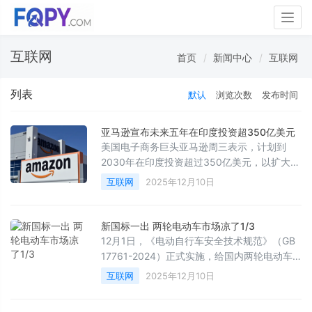
Togg
navig
互联网
首页
新闻中心
互联网
列表
默认
浏览次数
发布时间
亚马逊宣布未来五年在印度投资超350亿美元
美国电子商务巨头亚马逊周三表示，计划到
2030年在印度投资超过350亿美元，以扩大业
务并加强其人工智能能力，成为最新一家宣布
互联网
2025年12月10日
在印度投资全球科技公司。较早时微软刚刚宣
布，计划在印度投资175亿美元，用于人工智
能和云基础设施，这是该公司迄今为止在亚洲
新国标一出 两轮电动车市场凉了1/3
最大的投资。
12月1日，《电动自行车安全技术规范》（GB
17761-2024）正式实施，给国内两轮电动车
市场带来强烈冲击。据奥维云网数据，11月行
互联网
2025年12月10日
业内销出货量221万台，同比下滑28.7%，产销
数据大幅跳水，市场近乎“凉了三分之一”。