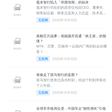
毫末智行陷入「停摆传闻」的始末
毫末智行仍在职的高管仅包括CEO、董事长、
销售副总裁、财务总监和人力总监，技术高管
只剩一名。
互联网
2025年12月10日
座舱芯片战事：谁能撬开高通「铁王座」的裂
缝？
MTK、芯擎、芯驰等一众国内厂商的机会在哪
里？
互联网
2025年12月10日
谁偷走了斑马智行的妄图？
斑马智行曾有过高光时刻，但这个时刻停留在
了八年前。
互联网
2025年12月10日
全球车市格局生变，中国车企“韧性增长”引领