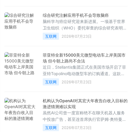
应用商店向家长们保证的那样：“你甚至不需要
写下一个字。”
综合研究注解应用手机不会导致脑癌
脑科学与癌症研究迎来新进展。一项基于世界
卫生组织（WHO）委托审查的综合研究表明，
电磁波不会引发大脑、头部或颈部的癌症，这
互联网
2026年07月23日
彻底打破了长期以来公众对手机辐射致癌的担
忧。
菲亚特全新15000美元微型电动车上岸美国市
场 但今朝上路尚不合法
近日，Stellantis集团正式在美国市场开启了菲
亚特Topolino电动微型车的订购通道。这款车
型的起售价为13995美元，加上990美元的强
互联网
2026年07月23日
制性目的地费用后，税前总价为14985美元。
这一价格使其成为了目前美国市场上售价最低
的新车，甚至比基础款日产Versa还要便宜
机构认为OpenAI对其宏大年夜告白收入目标的
2000多美元。
激进猜测难以实现
虽然AI公司曾一度宣称绝不在聊天机器人服务
中投放广告，甚至连首席执行官萨姆·奥特曼也
曾将广告形容为“最后手段”的商业模式，并认
互联网
2026年07月23日