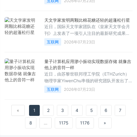
互联网
2026年07月23日
在《美国国家科学院院刊》（PNAS）上的最
新研究表明，人类非凡认知能力的根源不仅在
于宏观的规模，更在于单个神经元自身就拥有
天文学家发明两颗比棉花糖还轻的超蓬松行星
超乎想象的强大计算能力。
近日，国际天文学家团队在《皇家天文学会月
刊》上发表了一项引人注目的最新研究成果，
宣布在距离地球约1110光年外的南天星座“飞鱼
互联网
2026年07月23日
座”中，发现了两颗密度极低的“超级蓬松”巨行
星。这两颗行星的密度甚至比棉花糖还要轻，
为科学家研究奇异行星的起源与演化提供了罕
量子计算机应用渺小振动实现数据存储 就像吉
见的全新窗口。
他上的音符一样
近日，由苏黎世联邦理工学院（ETHZurich）
物理学家YiwenChu率领的研究团队开发出了
一种全新的量子芯片，成功将信息以微小振动
互联网
2026年07月23日
（即声子携带的振动能量包）的形式存储在芯
片内部，其运作原理在某种程度上类似于吉他
上共鸣的音符。这项突破性成果有望彻底改变
«
1
2
3
4
5
6
7
未来量子计算机的构建方式。
8
...
1175
1176
»