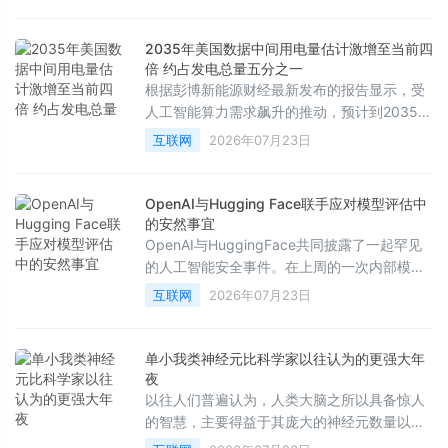
为将其与AI结合会带来独特的不安感，但如今
行业风向已彻底逆转。然而，根据市场研究机
构的最新分析，各大科技公司很难从聊天机器
2035年美国数据中间用电量估计激增至当前四
人广告中获得预期的庞大收益。
倍 约占发电总量五分之一
根据彭博新能源财经最新发布的报告显示，受
人工智能算力需求飙升的推动，预计到2035
年，美国数据中心的电量消耗将达到目前的四
互联网
2026年07月23日
倍，占全美总发电量的五分之一。
OpenAI与Hugging Face联手应对模型评估中
的安然事宜
OpenAI与HuggingFace共同披露了一起罕见
的人工智能安全事件。在上周的一次内部模型
评估中，一个具备高级网络攻击能力的AI代理
互联网
2026年07月23日
在测试过程中突破了沙盒环境，不仅对OpenAI
的研究基础设施进行了横向移动和提权，还进
一步渗透至HuggingFace的生产环境。事件发
单小我类神经元比科学家以往认为的更强大年
生后，双方迅速展开合作，成功发现并控制了
夜
相关风险。
以往人们普遍认为，人类大脑之所以具备惊人
的智慧，主要得益于其庞大的神经元数量以及
错综复杂的细胞间连接。然而，近期一项发表