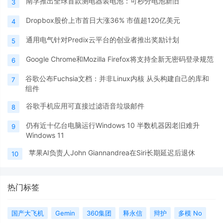
南孚推出全球首款测电器装电池：可秒分电池新旧
3
Dropbox股价上市首日大涨36% 市值超120亿美元
4
通用电气针对Predix云平台的创业者推出奖励计划
5
Google Chrome和Mozilla Firefox将支持全新无密码登录规范
6
谷歌公布Fuchsia文档：并非Linux内核 从头构建自己的库和
7
组件
谷歌手机应用可直接过滤语音垃圾邮件
8
仍有近十亿台电脑运行Windows 10 半数机器因老旧难升
9
Windows 11
苹果AI负责人John Giannandrea在Siri长期延迟后退休
10
热门标签
国产大飞机
Gemin
360集团
释永信
辩护
多模 No