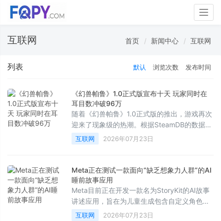
Togg
navig
互联网
首页
新闻中心
互联网
列表
默认
浏览次数
发布时间
《幻兽帕鲁》1.0正式版宣布十天 玩家同时在
耳目数冲破96万
随着《幻兽帕鲁》1.0正式版的推出，游戏再次
迎来了现象级的热潮。根据SteamDB的数据显
示，在7月19日——即版本发布近两周后，该
互联网
2026年07月23日
作的最高同时在线人数达到了961，867人。
这也是自该游戏2024年开启抢先体验、创下超
过210万同时在线的辉煌纪录以来，取得的最
Meta正在测试一款面向“缺乏想象力人群”的AI
高数据。
睡前故事应用
Meta目前正在开发一款名为StoryKit的AI故事
讲述应用，旨在为儿童生成包含自定义角色、
场景、教育意义以及音乐的AI故事。正如其在
互联网
2026年07月23日