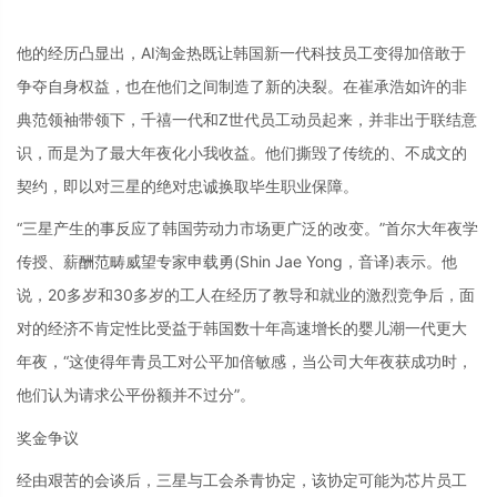
他的经历凸显出，AI淘金热既让韩国新一代科技员工变得加倍敢于
争夺自身权益，也在他们之间制造了新的决裂。在崔承浩如许的非
典范领袖带领下，千禧一代和Z世代员工动员起来，并非出于联结意
识，而是为了最大年夜化小我收益。他们撕毁了传统的、不成文的
契约，即以对三星的绝对忠诚换取毕生职业保障。
“三星产生的事反应了韩国劳动力市场更广泛的改变。”首尔大年夜学
传授、薪酬范畴威望专家申载勇(Shin Jae Yong，音译)表示。他
说，20多岁和30多岁的工人在经历了教导和就业的激烈竞争后，面
对的经济不肯定性比受益于韩国数十年高速增长的婴儿潮一代更大
年夜，“这使得年青员工对公平加倍敏感，当公司大年夜获成功时，
他们认为请求公平份额并不过分”。
奖金争议
经由艰苦的会谈后，三星与工会杀青协定，该协定可能为芯片员工