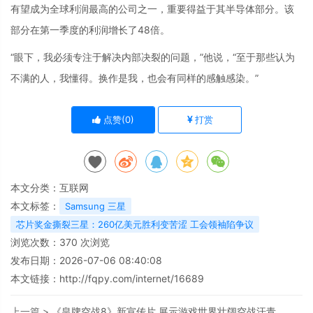
有望成为全球利润最高的公司之一，重要得益于其半导体部分。该
部分在第一季度的利润增长了48倍。
“眼下，我必须专注于解决内部决裂的问题，”他说，“至于那些认为
不满的人，我懂得。换作是我，也会有同样的感触感染。”
点赞(
0
)
打赏
本文分类：
互联网
本文标签：
Samsung 三星
芯片奖金撕裂三星：260亿美元胜利变苦涩 工会领袖陷争议
浏览次数：
370
次浏览
发布日期：2026-07-06 08:40:08
本文链接：
http://fqpy.com/internet/16689
上一篇 >
《皇牌空战8》新宣传片 展示游戏世界壮阔空战汗青