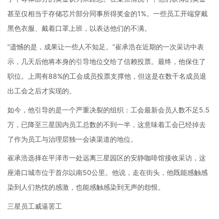
甚至仅相当于存储芯片部分同事所得奖金的1%。一些员工开端穿戴
黑色衣服、戴着口罩上班，以表达他们的不满。
“遗憾的是，成果让一些人不知足。”崔承浩在近期的一次采访中表
示，几天后他将本身的引导地位交给了信赖投票。最终，他保住了
职位。上周有88%的工会成员投票支撑他，但这是在数千名成员退
出工会之后才实现的。
如今，他引导的是一个严重决裂的组织：工会最新会员人数不足5.5
万，已降至三星国内员工总数的不到一半，这意味着工会已经掉去
了作为员工与治理层独一会谈渠道的地位。
崔承浩选择在平泽市一处远离三星园区的安静咖啡馆接收采访，这
座港口城市位于首尔以南50公里。他说，走在街头，他既能感触感
染到人们热忱的感激，也能感触感染到无声的怨恨。
三星员工威逼罢工