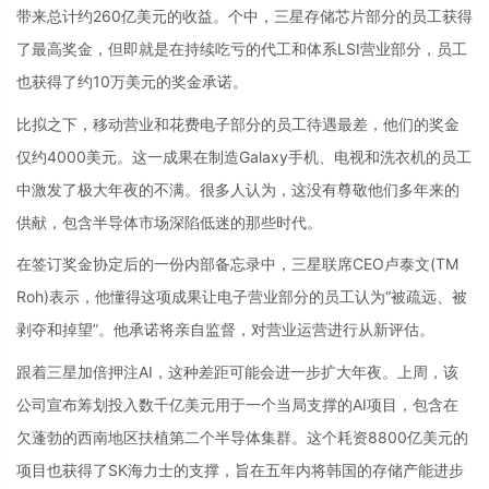
带来总计约260亿美元的收益。个中，三星存储芯片部分的员工获得
了最高奖金，但即就是在持续吃亏的代工和体系LSI营业部分，员工
也获得了约10万美元的奖金承诺。
比拟之下，移动营业和花费电子部分的员工待遇最差，他们的奖金
仅约4000美元。这一成果在制造Galaxy手机、电视和洗衣机的员工
中激发了极大年夜的不满。很多人认为，这没有尊敬他们多年来的
供献，包含半导体市场深陷低迷的那些时代。
在签订奖金协定后的一份内部备忘录中，三星联席CEO卢泰文(TM
Roh)表示，他懂得这项成果让电子营业部分的员工认为“被疏远、被
剥夺和掉望”。他承诺将亲自监督，对营业运营进行从新评估。
跟着三星加倍押注AI，这种差距可能会进一步扩大年夜。上周，该
公司宣布筹划投入数千亿美元用于一个当局支撑的AI项目，包含在
欠蓬勃的西南地区扶植第二个半导体集群。这个耗资8800亿美元的
项目也获得了SK海力士的支撑，旨在五年内将韩国的存储产能进步