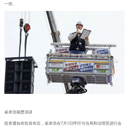
一倍。
崔承浩揭橥演讲
投资通知布告宣布后，崔承浩在7月1日呼吁与当局和治理层进行会