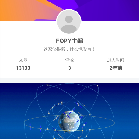
FQPY主编
这家伙很懒，什么也没写！
文章
评论
加入时间
13183
3
2年前