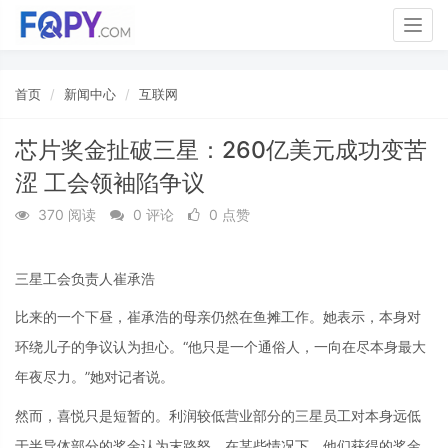
Togg
navig
首页
新闻中心
互联网
芯片奖金扯破三星：260亿美元成功变苦
涩 工会领袖陷争议
370 阅读
0 评论
0 点赞
三星工会负责人崔承浩
比来的一个下昼，崔承浩的母亲仍然在鱼摊工作。她表示，本身对
环绕儿子的争议认为担心。“他只是一个通俗人，一向在尽本身最大
年夜尽力。”她对记者说。
然而，喜悦只是短暂的。利润较低营业部分的三星员工对本身远低
于半导体部分的奖金认为末路怒。在某些情况下，他们获得的奖金