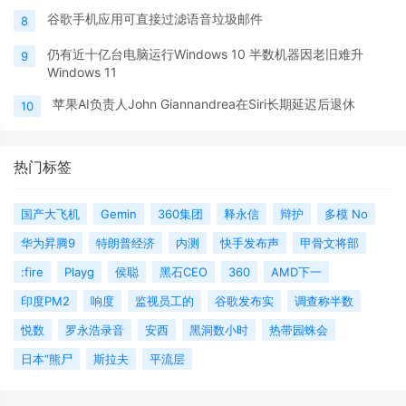
谷歌手机应用可直接过滤语音垃圾邮件
8
仍有近十亿台电脑运行Windows 10 半数机器因老旧难升
9
Windows 11
苹果AI负责人John Giannandrea在Siri长期延迟后退休
10
热门标签
国产大飞机
Gemin
360集团
释永信
辩护
多模 No
华为昇腾9
特朗普经济
内测
快手发布声
甲骨文将部
:fire
Playg
侯聪
黑石CEO
360
AMD下一
印度PM2
响度
监视员工的
谷歌发布实
调查称半数
悦数
罗永浩录音
安西
黑洞数小时
热带园蛛会
日本“熊尸
斯拉夫
平流层