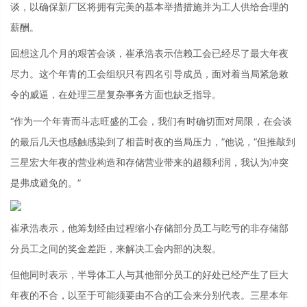
谈，以确保新厂区将拥有完美的基本举措措施并为工人供给合理的
薪酬。
回想这几个月的艰苦会谈，崔承浩表示信赖工会已经尽了最大年夜
尽力。这个年青的工会组织只有四名引导成员，面对着当局紧急敕
令的威逼，在处理三星复杂事务方面也缺乏指导。
“作为一个年青而斗志旺盛的工会，我们有时确切面对局限，在会谈
的最后几天也感触感染到了相昔时夜的当局压力，”他说，“但推敲到
三星宏大年夜的营业构造和存储营业带来的超额利润，我认为冲突
是弗成避免的。”
崔承浩表示，他筹划经由过程缩小存储部分员工与吃亏的非存储部
分员工之间的奖金差距，来解决工会内部的决裂。
但他同时表示，半导体工人与其他部分员工的好处已经产生了巨大
年夜的不合，以至于可能须要由不合的工会来分别代表。三星本年