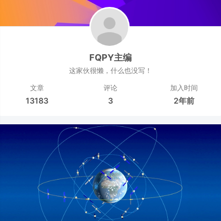
FQPY主编
这家伙很懒，什么也没写！
文章
评论
加入时间
13183
3
2年前