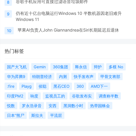
谷歌手机应用可直接过滤语音垃圾邮件
8
仍有近十亿台电脑运行Windows 10 半数机器因老旧难升
9
Windows 11
苹果AI负责人John Giannandrea在Siri长期延迟后退休
10
热门标签
国产大飞机
Gemin
360集团
释永信
辩护
多模 No
华为昇腾9
特朗普经济
内测
快手发布声
甲骨文将部
:fire
Playg
侯聪
黑石CEO
360
AMD下一
印度PM2
响度
监视员工的
谷歌发布实
调查称半数
悦数
罗永浩录音
安西
黑洞数小时
热带园蛛会
日本“熊尸
斯拉夫
平流层