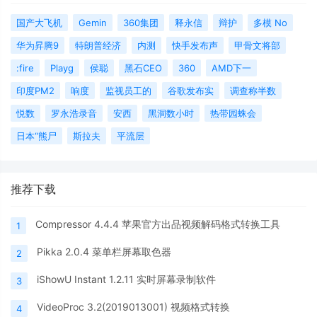
国产大飞机
Gemin
360集团
释永信
辩护
多模 No
华为昇腾9
特朗普经济
内测
快手发布声
甲骨文将部
:fire
Playg
侯聪
黑石CEO
360
AMD下一
印度PM2
响度
监视员工的
谷歌发布实
调查称半数
悦数
罗永浩录音
安西
黑洞数小时
热带园蛛会
日本“熊尸
斯拉夫
平流层
推荐下载
Compressor 4.4.4 苹果官方出品视频解码格式转换工具
1
Pikka 2.0.4 菜单栏屏幕取色器
2
iShowU Instant 1.2.11 实时屏幕录制软件
3
VideoProc 3.2(2019013001) 视频格式转换
4