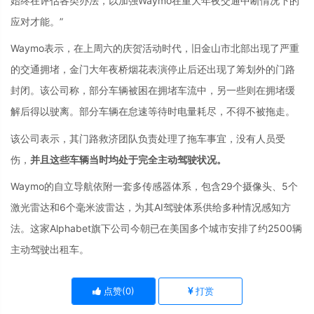
始终在评估各类办法，以加强Waymo在重大年夜交通中断情况下的
应对才能。”
Waymo表示，在上周六的庆贺活动时代，旧金山市北部出现了严重
的交通拥堵，金门大年夜桥烟花表演停止后还出现了筹划外的门路
封闭。该公司称，部分车辆被困在拥堵车流中，另一些则在拥堵缓
解后得以驶离。部分车辆在怠速等待时电量耗尽，不得不被拖走。
该公司表示，其门路救济团队负责处理了拖车事宜，没有人员受
伤，
并且这些车辆当时均处于完全主动驾驶状况。
Waymo的自立导航依附一套多传感器体系，包含29个摄像头、5个
激光雷达和6个毫米波雷达，为其AI驾驶体系供给多种情况感知方
法。这家Alphabet旗下公司今朝已在美国多个城市安排了约2500辆
主动驾驶出租车。
点赞(
0
)
打赏