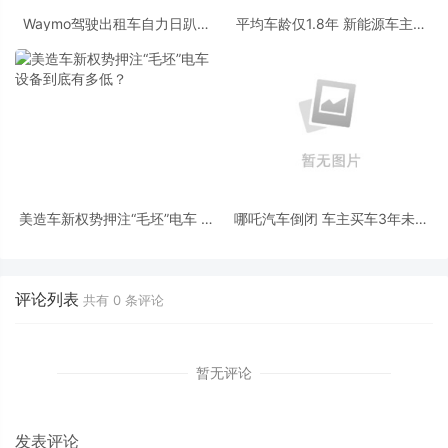
Waymo驾驶出租车自力日趴窝
平均车龄仅1.8年 新能源车主换
拥堵干扰正常运营
车为啥这么勤快
美造车新权势押注“毛坯”电车 设
哪吒汽车倒闭 车主买车3年未拿
备到底有多低？
到合同 车辆故障无处可修
评论列表
共有
0
条评论
暂无评论
发表评论