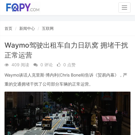
Togg
navig
首页
新闻中心
互联网
Waymo驾驶出租车自力日趴窝 拥堵干扰
正常运营
409 阅读
0 评论
0 点赞
Waymo谈话人克里斯·博内利(Chris Bonelli)告诉《贸易内幕》，严
重的交通拥堵干扰了公司部分车辆的正常运营。