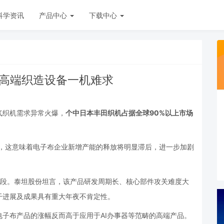
科学资讯
产品中心
下载中心
游高端织造设备一机难求
气织机需求异常火爆，
个中日本丰田织机占据全球90%以上市场
月，这意味着电子布企业新增产能的释放将明显滞后，进一步加剧
阶段。泰坦股份坦言，该产品研发周期长、核心部件攻关难度大
干进展及成果具有重大年夜不肯定性。
子布产品的涨幅反而高于应用于AI办事器等范畴的高端产品。