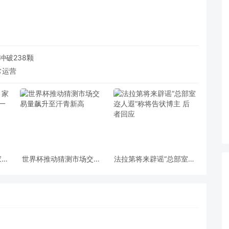
冲破238颗
常运营
家当
世界杯推动猜测市场交易
法拉第将来辟谣“总部室迩
一机
量飙升至汗青新高
人遐”称将告状博主 后者
回应