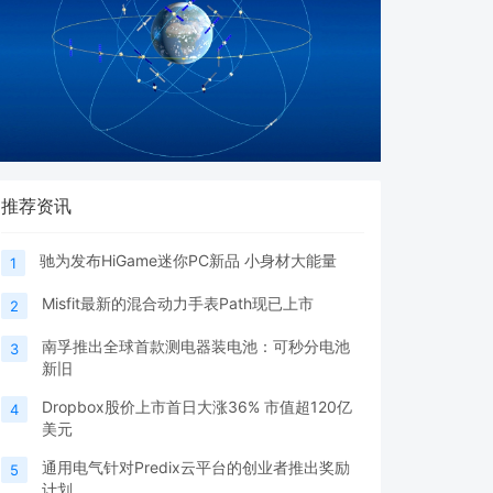
推荐资讯
驰为发布HiGame迷你PC新品 小身材大能量
1
Misfit最新的混合动力手表Path现已上市
2
南孚推出全球首款测电器装电池：可秒分电池
3
新旧
Dropbox股价上市首日大涨36% 市值超120亿
4
美元
通用电气针对Predix云平台的创业者推出奖励
5
计划