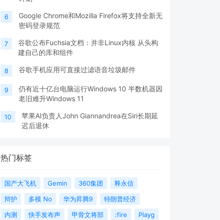
Google Chrome和Mozilla Firefox将支持全新无
6
密码登录规范
谷歌公布Fuchsia文档：并非Linux内核 从头构
7
建自己的库和组件
谷歌手机应用可直接过滤语音垃圾邮件
8
仍有近十亿台电脑运行Windows 10 半数机器因
9
老旧难升Windows 11
苹果AI负责人John Giannandrea在Siri长期延
10
迟后退休
热门标签
国产大飞机
Gemin
360集团
释永信
辩护
多模 No
华为昇腾9
特朗普经济
内测
快手发布声
甲骨文将部
:fire
Playg