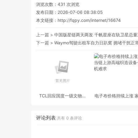
浏览次数：
431
次浏览
发布日期：2026-07-06 08:38:05
本文链接：
http://fqpy.com/internet/16674
上一篇 >
中国版星链两天两发 千帆星座在轨卫星总量
下一篇 >
Waymo驾驶出租车自力日趴窝 拥堵干扰正
TCL回应国度一级文物现
电子布价格持续上涨 
其告白：未授权或介入放
链上游高端织造设备
置任何品牌标识
难求
评论列表
共有
0
条评论