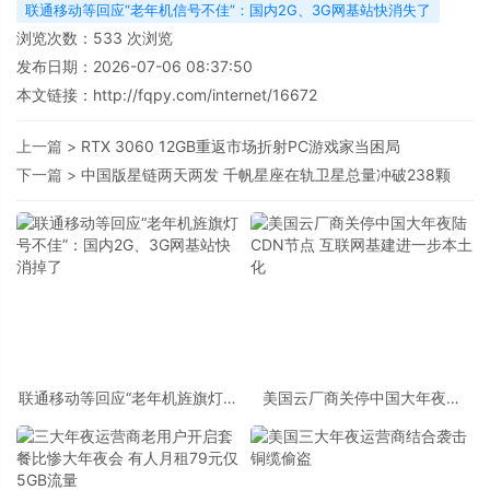
联通移动等回应“老年机信号不佳”：国内2G、3G网基站快消失了
浏览次数：
533
次浏览
发布日期：2026-07-06 08:37:50
本文链接：
http://fqpy.com/internet/16672
上一篇 >
RTX 3060 12GB重返市场折射PC游戏家当困局
下一篇 >
中国版星链两天两发 千帆星座在轨卫星总量冲破238颗
联通移动等回应“老年机旌旗灯号
美国云厂商关停中国大年夜陆
不佳”：国内2G、3G网基站快消
CDN节点 互联网基建进一步本土
掉了
化