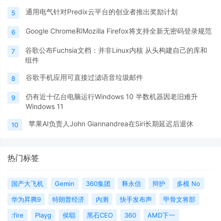
通用电气针对Predix云平台的创业者推出奖励计划
5
Google Chrome和Mozilla Firefox将支持全新无密码登录规范
6
谷歌公布Fuchsia文档：并非Linux内核 从头构建自己的库和
7
组件
谷歌手机应用可直接过滤语音垃圾邮件
8
仍有近十亿台电脑运行Windows 10 半数机器因老旧难升
9
Windows 11
苹果AI负责人John Giannandrea在Siri长期延迟后退休
10
热门标签
国产大飞机
Gemin
360集团
释永信
辩护
多模 No
华为昇腾9
特朗普经济
内测
快手发布声
甲骨文将部
:fire
Playg
侯聪
黑石CEO
360
AMD下一