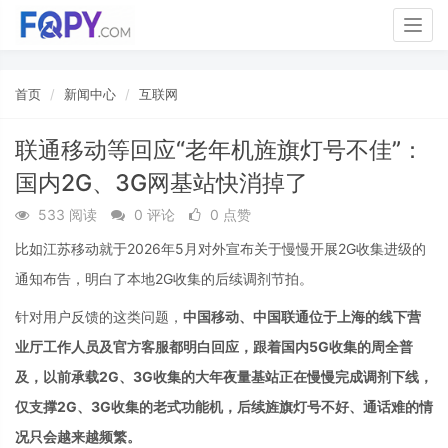
Togg
navig
首页
新闻中心
互联网
联通移动等回应“老年机旌旗灯号不佳”：
国内2G、3G网基站快消掉了
533 阅读
0 评论
0 点赞
比如江苏移动就于2026年5月对外宣布关于慢慢开展2G收集进级的
通知布告，明白了本地2G收集的后续调剂节拍。
针对用户反馈的这类问题，
中国移动、中国联通位于上海的线下营
业厅工作人员及官方客服都明白回应，跟着国内5G收集的周全普
及，以前承载2G、3G收集的大年夜量基站正在慢慢完成调剂下线，
仅支撑2G、3G收集的老式功能机，后续旌旗灯号不好、通话难的情
况只会越来越频繁。