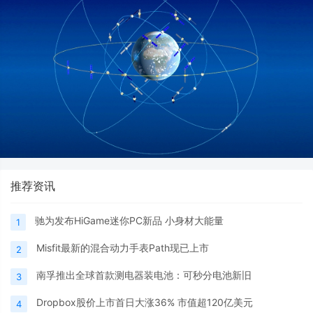
推荐资讯
驰为发布HiGame迷你PC新品 小身材大能量
1
Misfit最新的混合动力手表Path现已上市
2
南孚推出全球首款测电器装电池：可秒分电池新旧
3
Dropbox股价上市首日大涨36% 市值超120亿美元
4