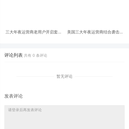
三大年夜运营商老用户开启套餐
美国三大年夜运营商结合袭击铜
比惨大年夜会 有人月租79元仅
缆偷盗
5GB流量
评论列表
共有
0
条评论
暂无评论
发表评论